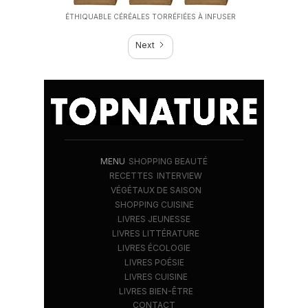
‍ÉTHIQUABLE CÉRÉALES TORRÉFIÉES À INFUSER
Next
MENU
SHOPPING BEAUTÉ
RECETTES
INTERVIEW
VÉGÉTAUX DE SAISON
SHOPPING CUISINE
LIVRES JEUNESSE
LIVRES LITTÉRATURE
LIVRES ÉCOLOGIE
LIVRES POÉSIE
LIVRES CUISINE
LIVRES BIEN-ÊTRE
CONTACT