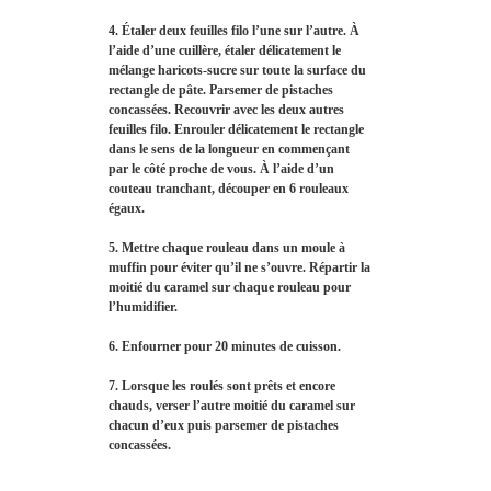
4. Étaler deux feuilles filo l’une sur l’autre. À
l’aide d’une cuillère, étaler délicatement le
mélange haricots-sucre sur toute la surface du
rectangle de pâte. Parsemer de pistaches
concassées. Recouvrir avec les deux autres
feuilles filo. Enrouler délicatement le rectangle
dans le sens de la longueur en commençant
par le côté proche de vous. À l’aide d’un
couteau tranchant, découper en 6 rouleaux
égaux.
5. Mettre chaque rouleau dans un moule à
muffin pour éviter qu’il ne s’ouvre. Répartir la
moitié du caramel sur chaque rouleau pour
l’humidifier.
6. Enfourner pour 20 minutes de cuisson.
7. Lorsque les roulés sont prêts et encore
chauds, verser l’autre moitié du caramel sur
chacun d’eux puis parsemer de pistaches
concassées.