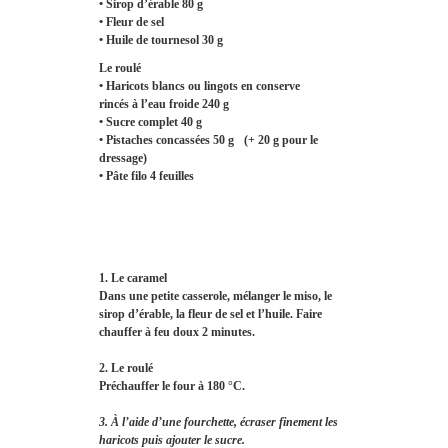
• Sirop d’érable 80 g
• Fleur de sel
• Huile de tournesol 30 g
Le roulé
• Haricots blancs ou lingots en conserve
rincés à l’eau froide 240 g
• Sucre complet 40 g
• Pistaches concassées 50 g (+ 20 g pour le
dressage)
• Pâte filo 4 feuilles
1. Le caramel
Dans une petite casserole, mélanger le miso, le
sirop d’érable, la fleur de sel et l’huile. Faire
chauffer à feu doux 2 minutes.
2. Le roulé
Préchauffer le four à 180 °C.
3. À l’aide d’une fourchette, écraser finement les
haricots puis ajouter le sucre.