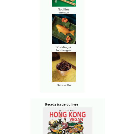
Nouilles
wonton
Pudding à
la mangue
Sauce Xo
Recette issue du livre