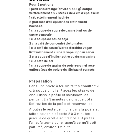
Pour 2 portions
1 petit chou rouge (environ 735 g) coupé
verticalement en 2 steaks de 4 cm d’épaisseur
1 cébette finement hachée
2 gousses d’ail épluchées et finement
hachées
1 c. à soupe de sucre de canne brut ou de
sucre semoule
1 c. à soupe de sauce soja
2 c. à café de concentré de tomates
1 c. à café de sauce Worcestershire vegan
Riz fraîchement cuit à la vapeur pour servir
3 c. à soupe d’huile neutre ou de margarine
1 c. à café de sel
1 c. à soupe de grains de poivre noir et rose
entiers (pas de poivre du Sichuan) écrasés
Préparation
Dans une poêle à feu vif, faites chauffer 1½
c. à soupe d'huile. Placez les steaks de
chou dans la poêle et saisissez-les
pendant 2 à 3 minutes de chaque côté.
Retirez-les de la poêle et réservez-les.
Ajoutez le reste de l'huile dans la poêle et
faites sauter la cébette 2 à 3 minutes
jusqu'à ce qu'elle soit ramollie. Ajoutez
l'ail et faites-le cuire jusqu'à ce qu'il soit
parfumé, environ 1 minute.