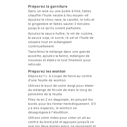
Préparez la garniture
Dans un wok ou une poêle à frire, faites
chauffer l'huile neutre à feu moyen-vif.
Ajoutez le chou-rave, la carotte, le tofu et
le gingembre et faites sauter 2 minutes
jusqu'à ce qu'ils soient parfumés.
Ajoutez la sauce huître, le vin de cuisine,
la sauce soja, le sucre, le sel et l'huile de
sésame tout en mélangeant
continuellement.
Transférez le mélange dans une grande
assiette, ajoutez la farine, mélangez de
nouveau et étalez le tout finement pour
refroidir.
Préparez les wonton
Déposez 1 c. à soupe de farce au centre
d'une feuille de wonton.
Utilisez le bout de votre doigt pour étaler
du mélange de fécule de maïs le long du
périmètre de la feuille.
Pliez-la en 2 en diagonale, en pinçant les
bords pour les fermer hermétiquement. S'il
y a des espaces, le wonton se
désagrègera à l'ébullition.
Utilisez votre index pour créer un pli au
centre du bord plié et appuyez jusqu'à ce
que les deux angles aigus se rejoignent et