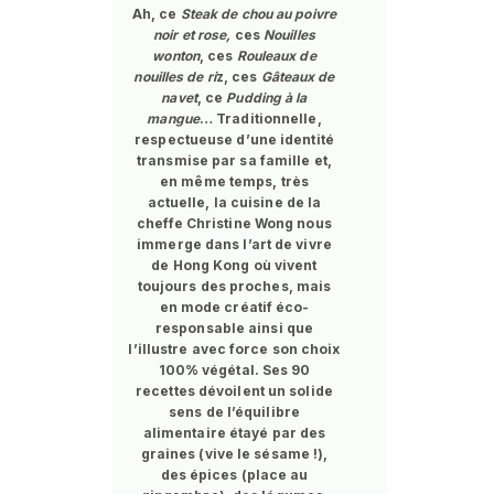
Ah, ce
Steak de chou au poivre
noir et rose,
ces
Nouilles
wonton
, ces
Rouleaux de
nouilles de ri
z, ces
Gâteaux de
navet
, ce
Pudding à la
mangue
… Traditionnelle,
respectueuse d’une identité
transmise par sa famille et,
en même temps, très
actuelle, la cuisine de la
cheffe Christine Wong nous
immerge dans l’art de vivre
de Hong Kong où vivent
toujours des proches, mais
en mode créatif éco-
responsable ainsi que
l’illustre avec force son choix
100% végétal. Ses 90
recettes dévoilent un solide
sens de l’équilibre
alimentaire étayé par des
graines (vive le sésame !),
des épices (place au