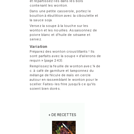
et répartissez-les dans les bols
contenant les wonton.
Dans une petite casserole, portez le
bouillon à ébullition avec la ciboulette et
la sauce soja.
Versez la soupe à la louche sur les
wonton et les nouilles. Assaisonnez de
poivre blanc et d'huile de sésame et
servez.
Variation
Préparez des wonton croustillants ! Ils
sont parfaits avec la soupe « d'ailerons de
requin » (page 243).
Remplissez la feuille de wonton avec ¼ de
c. à café de garniture et tamponnez du
mélange de fécule de maïs en cercle
autour en rassemblant le wonton pour le
sceller. Faites-les frire jusqu'à ce qu'ils
soient bien dorés.
+ DE RECETTES