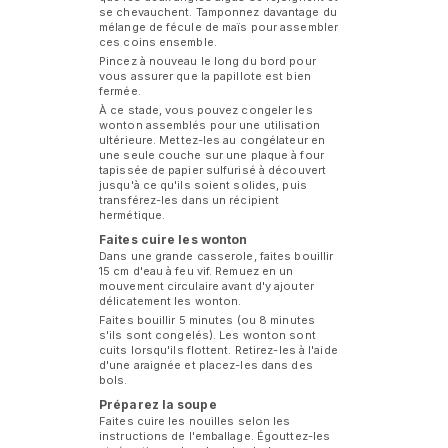
se chevauchent. Tamponnez davantage du
mélange de fécule de maïs pour assembler
ces coins ensemble.
Pincez à nouveau le long du bord pour
vous assurer que la papillote est bien
fermée.
À ce stade, vous pouvez congeler les
wonton assemblés pour une utilisation
ultérieure. Mettez-les au congélateur en
une seule couche sur une plaque à four
tapissée de papier sulfurisé à découvert
jusqu'à ce qu'ils soient solides, puis
transférez-les dans un récipient
hermétique.
Faites cuire les wonton
Dans une grande casserole, faites bouillir
15 cm d'eau à feu vif. Remuez en un
mouvement circulaire avant d'y ajouter
délicatement les wonton.
Faites bouillir 5 minutes (ou 8 minutes
s'ils sont congelés). Les wonton sont
cuits lorsqu'ils flottent. Retirez-les à l'aide
d'une araignée et placez-les dans des
bols.
Préparez la soupe
Faites cuire les nouilles selon les
instructions de l'emballage. Égouttez-les