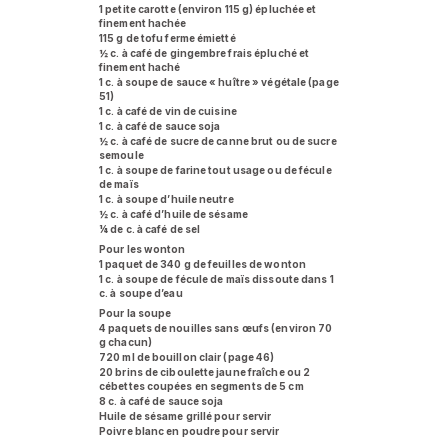
1 petite carotte (environ 115 g) épluchée et
finement hachée
115 g de tofu ferme émietté
½ c. à café de gingembre frais épluché et
finement haché
1 c. à soupe de sauce « huître » végétale (page
51)
1 c. à café de vin de cuisine
1 c. à café de sauce soja
½ c. à café de sucre de canne brut ou de sucre
semoule
1 c. à soupe de farine tout usage ou de fécule
de maïs
1 c. à soupe d’huile neutre
½ c. à café d’huile de sésame
¼ de c. à café de sel
Pour les wonton
1 paquet de 340 g de feuilles de wonton
1 c. à soupe de fécule de maïs dissoute dans 1
c. à soupe d’eau
Pour la soupe
4 paquets de nouilles sans œufs (environ 70
g chacun)
720 ml de bouillon clair (page 46)
20 brins de ciboulette jaune fraîche ou 2
cébettes coupées en segments de 5 cm
8 c. à café de sauce soja
Huile de sésame grillé pour servir
Poivre blanc en poudre pour servir