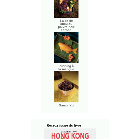
Steak de
chou au
poivre noir
et rose
Pudding à
la mangue
Sauce Xo
Recette issue du livre