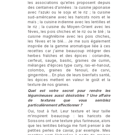
les associations qu'elles proposent depuis
des centaines d'années : la cuisine japonaise
avec l'azuki ou le soja et le riz ; la cuisine
sud-américaine avec les haricots noirs et le
maïs ; la cuisine indienne avec les lentilles et
le riz ; la cuisine du Moyen-Orient avec les
fèves, les pois chiches et le riz ou le blé ; la
cuisine maghrébine avec les pois chiches,
les fèves et le blé… Je me suis également
inspirée de la gamme aromatique liée à ces
recettes car j'aime beaucoup intégrer des
herbes fraîches et des épices : coriandre,
cerfeuil, sauge, basilic, graines de cumin,
mélanges d'épices type curry, ras-el-hanout,
colombo, graines de fenouil, de carvi,
gingembre… En plus de leurs bienfaits santé,
les épices mettent en valeur le goût et la
texture de nos graines.
Quel est votre secret pour rendre les
légumineuses aussi désirables ? Une affaire
de textures que vous semblez
particulièrement affectionner ?
Oui, tout à fait. Leur texture et leur taille
m'inspirent beaucoup : les haricots de
Soissons ont une texture plus farineuse, alors
que les lentilles béluga me font penser à de
petites perles de caviar, par exemple. Mes