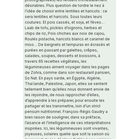
désirables. Plus question de tordre le nez à
l’idée de choisir entre lentilles et haricots : ce
sera lentilles et haricots. Sous toutes leurs
coutures. Et pois cassés, et soja, et fèves…
Laab de tofu, pickles d’oignons, herbes et
chips de riz, Pois chiches aux noix de cajou,
Roulés pistache, haricots blancs et caramel de
miso… De beignets et tempuras en écrasés et
purées en passant par galettes, crêpes,
salades, soupes, desserts et boissons, à
travers 65 recettes végétales, les
légumineuses aiment voyager dans les pages
de Zohra, comme dans son restaurant parisien,
So Nat. En pays sarde, en Égypte, Algérie,
Thaïlande, Palestine, Japon, elles se sentent
tellement bien qu’elles nous donnent envie de
les rejoindre, de nous rapprocher d’elles,
d’apprendre à les préparer, pour ensuite les
partager et les transmettre, loin d’un strict
pensum nutritionnel. François-Régis Gaudry a
bien raison de souligner, dans sa préface,
l’aisance et l’intelligence de ces interprétations
inspirées. Ici, les légumineuses sont vivantes,
joyeuses, solaires quelle que soit la saison où