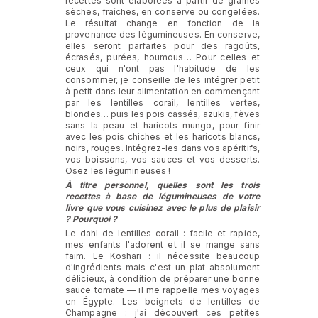
recettes sont élaborées à partir de graines
sèches, fraîches, en conserve ou congelées.
Le résultat change en fonction de la
provenance des légumineuses. En conserve,
elles seront parfaites pour des ragoûts,
écrasés, purées, houmous… Pour celles et
ceux qui n'ont pas l'habitude de les
consommer, je conseille de les intégrer petit
à petit dans leur alimentation en commençant
par les lentilles corail, lentilles vertes,
blondes… puis les pois cassés, azukis, fèves
sans la peau et haricots mungo, pour finir
avec les pois chiches et les haricots blancs,
noirs, rouges. Intégrez-les dans vos apéritifs,
vos boissons, vos sauces et vos desserts.
Osez les légumineuses !
À titre personnel, quelles sont les trois
recettes à base de légumineuses de votre
livre que vous cuisinez avec le plus de plaisir
? Pourquoi ?
Le dahl de lentilles corail : facile et rapide,
mes enfants l'adorent et il se mange sans
faim. Le Koshari : il nécessite beaucoup
d'ingrédients mais c'est un plat absolument
délicieux, à condition de préparer une bonne
sauce tomate — il me rappelle mes voyages
en Égypte. Les beignets de lentilles de
Champagne : j'ai découvert ces petites