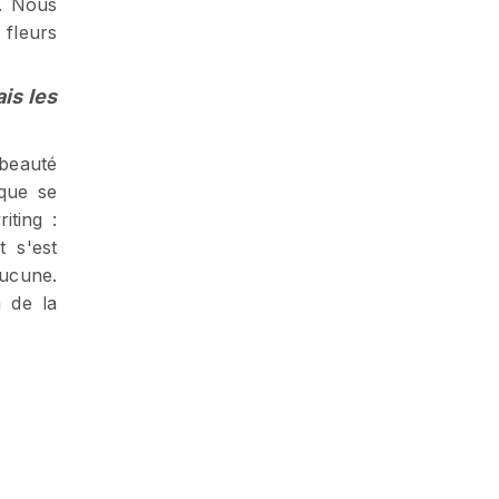
. Nous
 fleurs
is les
 beauté
 que se
iting :
t s'est
aucune.
n de la