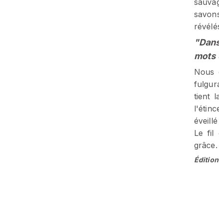
sauva
savons
révélé
"Dans
mots q
Nous e
fulgur
tient 
l'étin
éveill
Le fil
grâce.
Édition