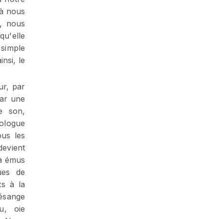
 à nous
r, nous
qu'elle
 simple
nsi, le
ur, par
par une
ue son,
hologue
ous les
devient
là émus
ues de
ts à la
ésange
u, oie