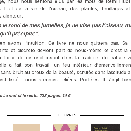
ge, nous nous sentons élus par les mots de Rémi Huot
 tout de la vie de l'oiseau, des plantes, feuillages et
s alentour.
 le rond de mes jumelles, je ne vise pas l'oiseau, ma
u'il précipite".
n avons l'intuition. Ce livre ne nous quittera pas. Sa
ante et discrète devient part de nous-même et c'est là
la force de ce récit inscrit dans la tradition du nature wr
celle a fait son travail, un feu intérieur d'émerveillemen
é sans bruit au creux de la beauté, scrutée sans lassitude 
 est tissé : nous sommes relié·es. Porté·es. Il s'agit bie
s Le mot et le reste. 128 pages. 14 €
+ DE LIVRES