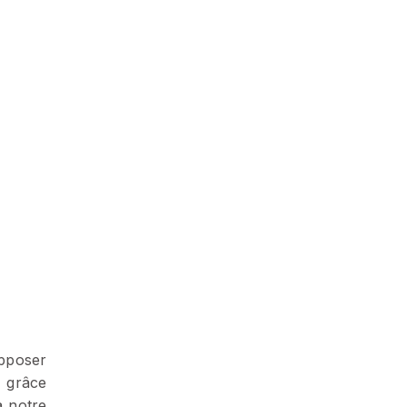
opposer
a grâce
à notre