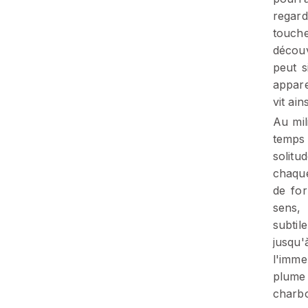
regard
touche
découv
peut s
appare
vit ain
Au mil
temps 
solitu
chaque
de for
sens, 
subtil
jusqu
l'imme
plume
charb