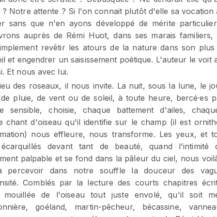
 ? Notre attente ? Si l'on connait plutôt d'elle sa vocation
r sans que n'en ayons développé de mérite particulie
rons auprès de Rémi Huot, dans ses marais familiers, 
implement revêtir les atours de la nature dans son plus
il et engendrer un saisissement poétique. L'auteur le voit ai
si. Et nous avec lui.
ieu des roseaux, il nous invite. La nuit, sous la lune, le jo
de pluie, de vent ou de soleil, à toute heure, bercé·es 
de sensible, choisie, chaque battement d'ailes, chaq
 chant d'oiseau qu'il identifie sur le champ (il est ornit
mation) nous effleure, nous transforme. Les yeux, et t
écarquillés devant tant de beauté, quand l'intimité 
ement palpable et se fond dans la pâleur du ciel, nous voi
'à percevoir dans notre souffle la douceur des vag
nsité. Comblés par la lecture des courts chapitres écri
 mouillée de l'oiseau tout juste envolé, qu'il soit m
onnière, goéland, martin-pêcheur, bécassine, vannea