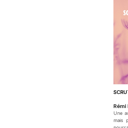
SCRU
Rémi 
Une an
mais p
pourra