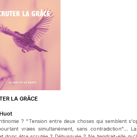
TER LA GRÂCE
Huot
tinomie ? "Tension entre deux choses qui semblent s'
ourtant vraies simultanément, sans contradiction"… L
it donc être scrutée ? Débusquée ? Ne tiendrait-elle qu'