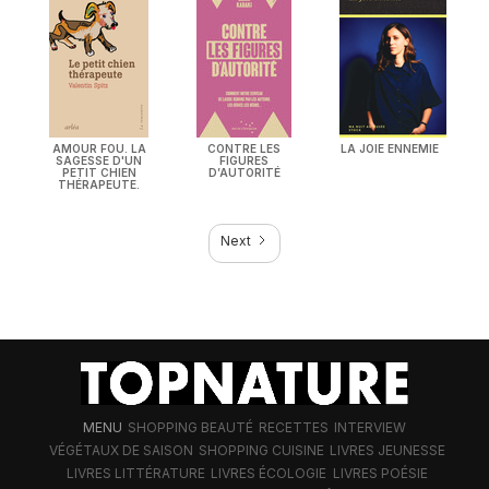
AMOUR FOU. LA
CONTRE LES
LA JOIE ENNEMIE
SAGESSE D'UN
FIGURES
PETIT CHIEN
D’AUTORITÉ
THÉRAPEUTE.
Next
MENU
SHOPPING BEAUTÉ
RECETTES
INTERVIEW
VÉGÉTAUX DE SAISON
SHOPPING CUISINE
LIVRES JEUNESSE
LIVRES LITTÉRATURE
LIVRES ÉCOLOGIE
LIVRES POÉSIE