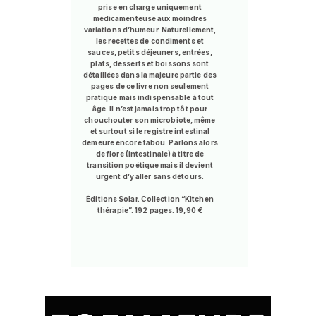
prise en charge uniquement
médicamenteuse aux moindres
variations d’humeur. Naturellement,
les recettes de condiments et
sauces, petits déjeuners, entrées,
plats, desserts et boissons sont
détaillées dans la majeure partie des
pages de ce livre non seulement
pratique mais indispensable à tout
âge. Il n’est jamais trop tôt pour
chouchouter son microbiote, même
et surtout si le registre intestinal
demeure encore tabou. Parlons alors
de flore (intestinale) à titre de
transition poétique mais il devient
urgent d’y aller sans détours
.
Éditions Solar. Collection “Kitchen
thérapie”. 192 pages. 19,90 €