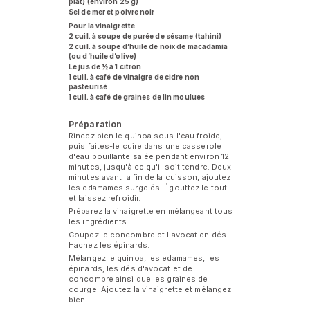
plat) (environ 25 g)
Sel de mer et poivre noir
Pour la vinaigrette
2 cuil. à soupe de purée de sésame (tahini)
2 cuil. à soupe d’huile de noix de macadamia
(ou d’huile d’olive)
Le jus de ½ à 1 citron
1 cuil. à café de vinaigre de cidre non
pasteurisé
1 cuil. à café de graines de lin moulues
Préparation
Rincez bien le quinoa sous l'eau froide,
puis faites-le cuire dans une casserole
d'eau bouillante salée pendant environ 12
minutes, jusqu'à ce qu'il soit tendre. Deux
minutes avant la fin de la cuisson, ajoutez
les edamames surgelés. Égouttez le tout
et laissez refroidir.
Préparez la vinaigrette en mélangeant tous
les ingrédients.
Coupez le concombre et l'avocat en dés.
Hachez les épinards.
Mélangez le quinoa, les edamames, les
épinards, les dés d'avocat et de
concombre ainsi que les graines de
courge. Ajoutez la vinaigrette et mélangez
bien.