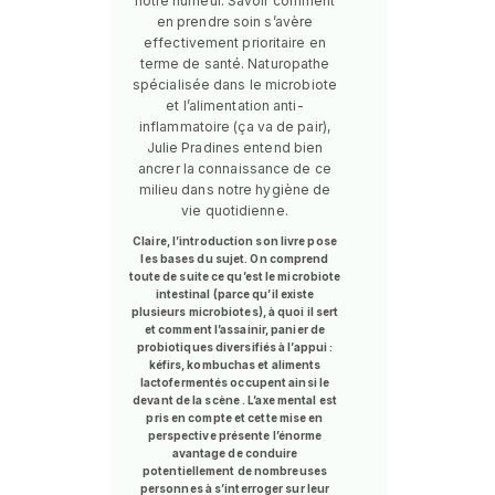
notre humeur. Savoir comment
en prendre soin s’avère
effectivement prioritaire en
terme de santé. Naturopathe
spécialisée dans le microbiote
et l’alimentation anti-
inflammatoire (ça va de pair),
Julie Pradines entend bien
ancrer la connaissance de ce
milieu dans notre hygiène de
vie quotidienne.
Claire, l’introduction son livre pose
les bases du sujet. On comprend
toute de suite ce qu’est le microbiote
intestinal (parce qu’il existe
plusieurs microbiotes), à quoi il sert
et comment l’assainir, panier de
probiotiques diversifiés à l’appui :
kéfirs, kombuchas et aliments
lactofermentés occupent ainsi le
devant de la scène . L’axe mental est
pris en compte et cette mise en
perspective présente l’énorme
avantage de conduire
potentiellement de nombreuses
personnes à s’interroger sur leur