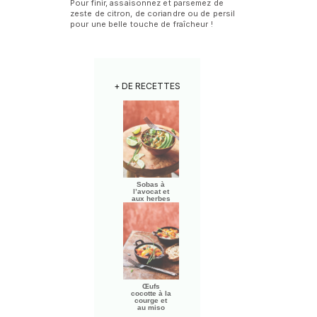
Pour finir, assaisonnez et parsemez de
zeste de citron, de coriandre ou de persil
pour une belle touche de fraîcheur !
+ DE RECETTES
Sobas à
l’avocat et
aux herbes
Œufs
cocotte à la
courge et
au miso