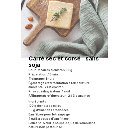
Carré sec et corsé sans
soja
Pour : 2 carrés d’environ 90 g
Préparation : 15 min
Trempage : 1 nuit
Égouttage et fermentation à température
ambiante : 24 h environ
Prise au réfrigérateur : 1 nuit
Affinage au réfrigérateur : 2 à 3 semaines
Ingrédients
100 g de noix de cajou
50 g d’amandes émondées
Eau filtrée pour le trempage
4 cuil. à soupe d’eau filtrée
Ferment : 5 cuil. à soupe de jus de kombucha
nature non pasteurisé