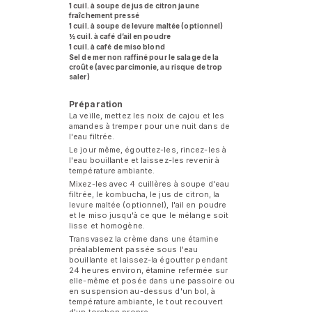
1 cuil. à soupe de jus de citron jaune
fraîchement pressé
1 cuil. à soupe de levure maltée (optionnel)
½ cuil. à café d’ail en poudre
1 cuil. à café de miso blond
Sel de mer non raffiné pour le salage de la
croûte (avec parcimonie, au risque de trop
saler)
Préparation
La veille, mettez les noix de cajou et les
amandes à tremper pour une nuit dans de
l'eau filtrée.
Le jour même, égouttez-les, rincez-les à
l'eau bouillante et laissez-les revenir à
température ambiante.
Mixez-les avec 4 cuillères à soupe d'eau
filtrée, le kombucha, le jus de citron, la
levure maltée (optionnel), l'ail en poudre
et le miso jusqu'à ce que le mélange soit
lisse et homogène.
Transvasez la crème dans une étamine
préalablement passée sous l'eau
bouillante et laissez-la égoutter pendant
24 heures environ, étamine refermée sur
elle-même et posée dans une passoire ou
en suspension au-dessus d'un bol, à
température ambiante, le tout recouvert