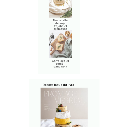
Mozzarella
de soja
fraîche et
crémeuse
Carré sec et
corsé
sans soja
Recette issue du livre