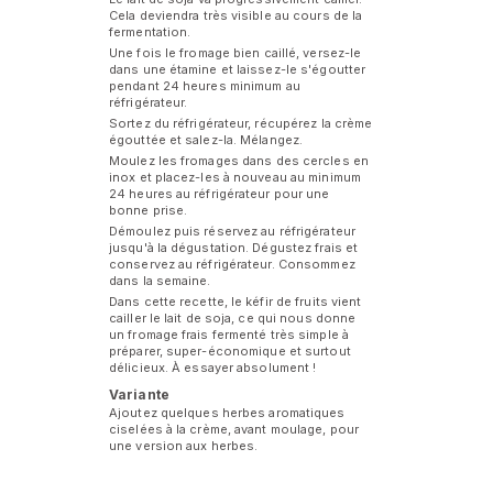
Cela deviendra très visible au cours de la
fermentation.
Une fois le fromage bien caillé, versez-le
dans une étamine et laissez-le s'égoutter
pendant 24 heures minimum au
réfrigérateur.
Sortez du réfrigérateur, récupérez la crème
égouttée et salez-la. Mélangez.
Moulez les fromages dans des cercles en
inox et placez-les à nouveau au minimum
24 heures au réfrigérateur pour une
bonne prise.
Démoulez puis réservez au réfrigérateur
jusqu'à la dégustation. Dégustez frais et
conservez au réfrigérateur. Consommez
dans la semaine.
Dans cette recette, le kéfir de fruits vient
cailler le lait de soja, ce qui nous donne
un fromage frais fermenté très simple à
préparer, super-économique et surtout
délicieux. À essayer absolument !
Variante
Ajoutez quelques herbes aromatiques
ciselées à la crème, avant moulage, pour
une version aux herbes.