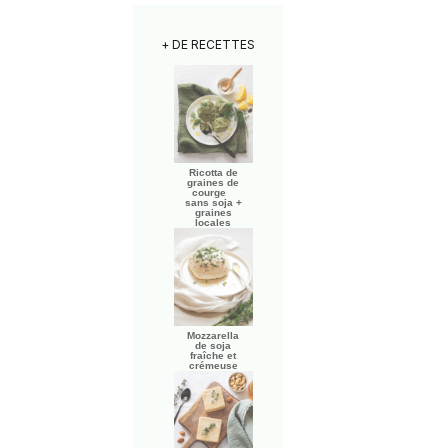
+ DE RECETTES
Ricotta de
graines de
courge
sans soja +
graines
locales
Mozzarella
de soja
fraîche et
crémeuse