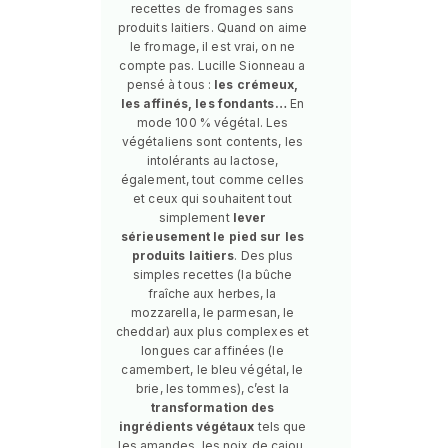
recettes de fromages sans
produits laitiers. Quand on aime
le fromage, il est vrai, on ne
compte pas. Lucille Sionneau a
pensé à tous :
les crémeux,
les affinés, les fondants…
En
mode 100 % végétal. Les
végétaliens sont contents, les
intolérants au lactose,
également, tout comme celles
et ceux qui souhaitent tout
simplement
lever
sérieusement le pied sur les
produits laitiers
. Des plus
simples recettes (la bûche
fraîche aux herbes, la
mozzarella, le parmesan, le
cheddar) aux plus complexes et
longues car affinées (le
camembert, le bleu végétal, le
brie, les tommes), c’est la
transformation des
ingrédients végétaux
tels que
les amandes, les noix de cajou,