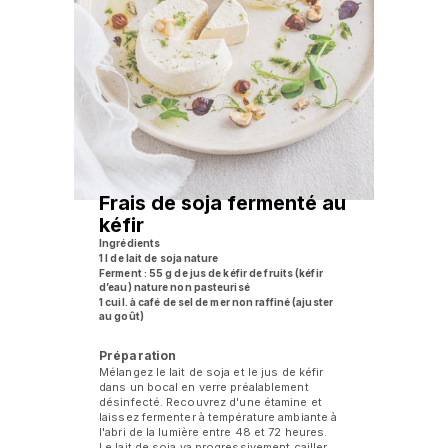
Frais de soja fermenté au
kéfir
Ingrédients
1 l de lait de soja nature
Ferment : 55 g de jus de kéfir de fruits (kéfir
d’eau) nature non pasteurisé
1 cuil. à café de sel de mer non raffiné (ajuster
au goût)
Préparation
Mélangez le lait de soja et le jus de kéfir
dans un bocal en verre préalablement
désinfecté. Recouvrez d'une étamine et
laissez fermenter à température ambiante à
l'abri de la lumière entre 48 et 72 heures.
Le lait de soja va progressivement cailler.