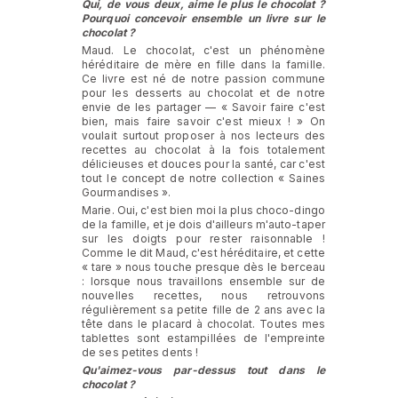
Qui, de vous deux, aime le plus le chocolat ?
Pourquoi concevoir ensemble un livre sur le
chocolat ?
Maud. Le chocolat, c'est un phénomène
héréditaire de mère en fille dans la famille.
Ce livre est né de notre passion commune
pour les desserts au chocolat et de notre
envie de les partager — « Savoir faire c'est
bien, mais faire savoir c'est mieux ! » On
voulait surtout proposer à nos lecteurs des
recettes au chocolat à la fois totalement
délicieuses et douces pour la santé, car c'est
tout le concept de notre collection « Saines
Gourmandises ».
Marie. Oui, c'est bien moi la plus choco-dingo
de la famille, et je dois d'ailleurs m'auto-taper
sur les doigts pour rester raisonnable !
Comme le dit Maud, c'est héréditaire, et cette
« tare » nous touche presque dès le berceau
: lorsque nous travaillons ensemble sur de
nouvelles recettes, nous retrouvons
régulièrement sa petite fille de 2 ans avec la
tête dans le placard à chocolat. Toutes mes
tablettes sont estampillées de l'empreinte
de ses petites dents !
Qu'aimez-vous par-dessus tout dans le
chocolat ?