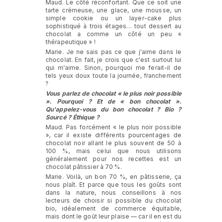
Maud. Le côté réconfortant. Que ce soit une
tarte crémeuse, une glace, une mousse, un
simple cookie ou un layer-cake plus
sophistiqué à trois étages… tout dessert au
chocolat a comme un côté un peu «
thérapeutique » !
Marie. Je ne sais pas ce que j'aime dans le
chocolat. En fait, je crois que c'est surtout lui
qui m'aime. Sinon, pourquoi me ferait-il de
tels yeux doux toute la journée, franchement
?
Vous parlez de chocolat « le plus noir possible
». Pourquoi ? Et de « bon chocolat ».
Qu'appelez-vous du bon chocolat ? Bio ?
Sourcé ? Éthique ?
Maud. Pas forcément « le plus noir possible
», car il existe différents pourcentages de
chocolat noir allant le plus souvent de 50 à
100 %, mais celui que nous utilisons
généralement pour nos recettes est un
chocolat pâtissier à 70 %.
Marie. Voilà, un bon 70 %, en pâtisserie, ça
nous plaît. Et parce que tous les goûts sont
dans la nature, nous conseillons à nos
lecteurs de choisir si possible du chocolat
bio, idéalement de commerce équitable,
mais dont le goût leur plaise — car il en est du