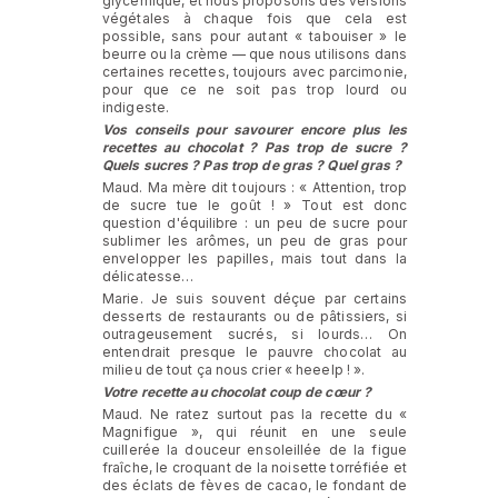
glycémique, et nous proposons des versions
végétales à chaque fois que cela est
possible, sans pour autant « tabouiser » le
beurre ou la crème — que nous utilisons dans
certaines recettes, toujours avec parcimonie,
pour que ce ne soit pas trop lourd ou
indigeste.
Vos conseils pour savourer encore plus les
recettes au chocolat ? Pas trop de sucre ?
Quels sucres ? Pas trop de gras ? Quel gras ?
Maud. Ma mère dit toujours : « Attention, trop
de sucre tue le goût ! » Tout est donc
question d'équilibre : un peu de sucre pour
sublimer les arômes, un peu de gras pour
envelopper les papilles, mais tout dans la
délicatesse…
Marie. Je suis souvent déçue par certains
desserts de restaurants ou de pâtissiers, si
outrageusement sucrés, si lourds… On
entendrait presque le pauvre chocolat au
milieu de tout ça nous crier « heeelp ! ».
Votre recette au chocolat coup de cœur ?
Maud. Ne ratez surtout pas la recette du «
Magnifigue », qui réunit en une seule
cuillerée la douceur ensoleillée de la figue
fraîche, le croquant de la noisette torréfiée et
des éclats de fèves de cacao, le fondant de