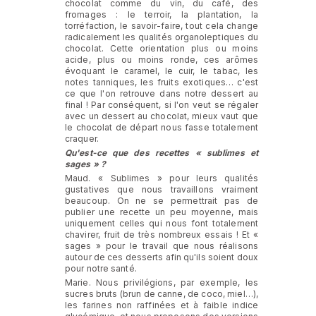
chocolat comme du vin, du café, des
fromages : le terroir, la plantation, la
torréfaction, le savoir-faire, tout cela change
radicalement les qualités organoleptiques du
chocolat. Cette orientation plus ou moins
acide, plus ou moins ronde, ces arômes
évoquant le caramel, le cuir, le tabac, les
notes tanniques, les fruits exotiques… c'est
ce que l'on retrouve dans notre dessert au
final ! Par conséquent, si l'on veut se régaler
avec un dessert au chocolat, mieux vaut que
le chocolat de départ nous fasse totalement
craquer.
Qu'est-ce que des recettes « sublimes et
sages » ?
Maud. « Sublimes » pour leurs qualités
gustatives que nous travaillons vraiment
beaucoup. On ne se permettrait pas de
publier une recette un peu moyenne, mais
uniquement celles qui nous font totalement
chavirer, fruit de très nombreux essais ! Et «
sages » pour le travail que nous réalisons
autour de ces desserts afin qu'ils soient doux
pour notre santé.
Marie. Nous privilégions, par exemple, les
sucres bruts (brun de canne, de coco, miel…),
les farines non raffinées et à faible indice