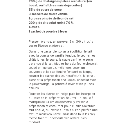
200 g de châtaignes pelées au naturel (en
bocal, ou fraîches mais déjà cuites)
55 g de sucre de coco
3 sachets de sucre vanillé
1 grosse pincée de ﬂeur de sel
200 g de chocolat noir à 70 %
4 œufs
1 sachet de poudre à lever
Presser l’orange, en prélever 9 cl (90 g), puis
zester l’écorce et réserver.
Dans une casserole, porter à ébullition le lait
avec la gousse de vanille fendue, le beurre, les
châtaignes, le sucre, le sucre vanillé, le zeste
d’orange et le sel. Ajouter hors du feu le chocolat
coupé en morceaux, mélanger, poser un
couvercle et laisser fondre.Pendant ce temps,
séparer les blancs des jaunes d’œufs. Mixer au
blender la préparation chaude au chocolat avec
le jus d’orange, la poudre à lever et les jaunes
d’œufs.
Fouetter les blancs en neige puis les incorporer
au reste de la préparation.Beurrer un moule à
manqué de 24 cm de diamètre, y verser la
préparation et enfourner pour 15 min.Savourer
tout chaud, ou mettre au frais si l’on préfère une
texture moins coulante, mais dans tous les cas,
même froid "l’indémoulable" restera bien
fondant.