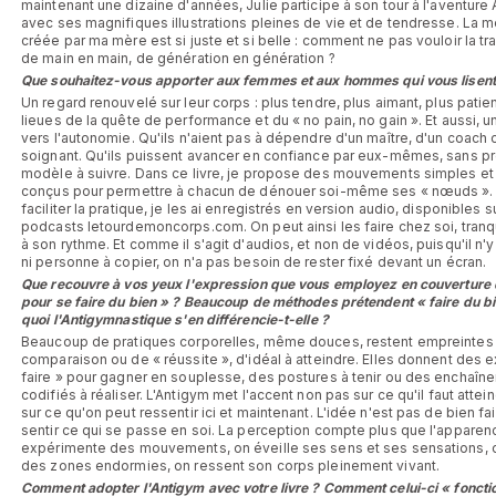
maintenant une dizaine d'années, Julie participe à son tour à l'aventure
avec ses magnifiques illustrations pleines de vie et de tendresse. La 
créée par ma mère est si juste et si belle : comment ne pas vouloir la t
de main en main, de génération en génération ?
Que souhaitez-vous apporter aux femmes et aux hommes qui vous lisent
Un regard renouvelé sur leur corps : plus tendre, plus aimant, plus patient
lieues de la quête de performance et du « no pain, no gain ». Et aussi, 
vers l'autonomie. Qu'ils n'aient pas à dépendre d'un maître, d'un coach 
soignant. Qu'ils puissent avancer en confiance par eux-mêmes, sans pr
modèle à suivre. Dans ce livre, je propose des mouvements simples et 
conçus pour permettre à chacun de dénouer soi-même ses « nœuds ». 
faciliter la pratique, je les ai enregistrés en version audio, disponibles s
podcasts letourdemoncorps.com. On peut ainsi les faire chez soi, tranq
à son rythme. Et comme il s'agit d'audios, et non de vidéos, puisqu'il n'y 
ni personne à copier, on n'a pas besoin de rester fixé devant un écran.
Que recouvre à vos yeux l'expression que vous employez en couverture d
pour se faire du bien » ? Beaucoup de méthodes prétendent « faire du bi
quoi l'Antigymnastique s'en différencie-t-elle ?
Beaucoup de pratiques corporelles, même douces, restent empreintes
comparaison ou de « réussite », d'idéal à atteindre. Elles donnent des e
faire » pour gagner en souplesse, des postures à tenir ou des enchaîn
codifiés à réaliser. L'Antigym met l'accent non pas sur ce qu'il faut attei
sur ce qu'on peut ressentir ici et maintenant. L'idée n'est pas de bien fa
sentir ce qui se passe en soi. La perception compte plus que l'apparen
expérimente des mouvements, on éveille ses sens et ses sensations, o
des zones endormies, on ressent son corps pleinement vivant.
Comment adopter l'Antigym avec votre livre ? Comment celui-ci « fonctio