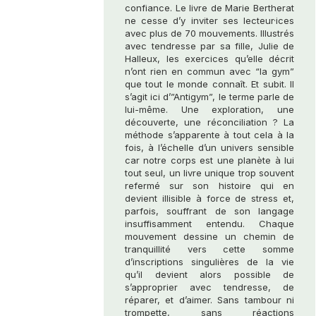
confiance. Le livre de Marie Bertherat
ne cesse d’y inviter ses lecteur·ices
avec plus de 70 mouvements. Illustrés
avec tendresse par sa fille, Julie de
Halleux, les exercices qu’elle décrit
n’ont rien en commun avec “la gym”
que tout le monde connaît. Et subit. Il
s’agit ici d’”Antigym”, le terme parle de
lui-même. Une exploration, une
découverte, une réconciliation ? La
méthode s’apparente à tout cela à la
fois, à l’échelle d’un univers sensible
car notre corps est une planète à lui
tout seul, un livre unique trop souvent
refermé sur son histoire qui en
devient illisible à force de stress et,
parfois, souffrant de son langage
insuffisamment entendu. Chaque
mouvement dessine un chemin de
tranquillité vers cette somme
d’inscriptions singulières de la vie
qu’il devient alors possible de
s’approprier avec tendresse, de
réparer, et d’aimer. Sans tambour ni
trompette, sans réactions