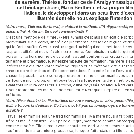
de sa mère, Thérèse, fondatrice de l’Antigymnastique
cet héritage choisi, Marie Bertherat et sa propre fille
Halleux, le développent dans un beau livre d’exe
illustrés dont elle nous explique l’intention.
Votre mère, Thérèse Bertherat, a élaboré la méthode d'Antigymnastique
aujourd'hui, Antigym. En quoi consiste-t-elle ?
C'est une méthode de « mieux-être », mais c'est aussi un état d'esprit :
bienveillant sur le corps, libéré des jugements, des idées reçues et des
qui le font souffrir. C'est aussi un regard incisif qui nous met face à nos
responsabilités et nous révèle notre liberté. Combinaison subtile qui ref
personnalité hors norme de sa créatrice : anticonformiste, créative, intui
terrienne et pragmatique. Kinésithérapeute de formation, ma mère s'est 
intéressée à d'autres voies thérapeutiques et sa méthode est le fruit d
années de recherches et d'expérimentations. Elle est née de l'envie d'of
chacun la possibilité de se « réparer » soi-même en renouant avec son
Le Tour de mon corps, on retrouve tous les fondements de la méthode,
avant tout un livre consacré au corps, « une odyssée poétique à traver
» pour reprendre les mots du docteur Émilie Keroguès-Lepitre qui en si
préface.
Votre fille a dessiné les illustrations de votre ouvrage et votre petite-fille
déjà à travers la dédicace. Ce livre n'est-il pas un témoignage de transm
durable ?
Travailler en famille est une tradition familiale ! Ma mère nous a fait part
frère et moi, à son livre Le Repaire du tigre, mon frère comme photogr
comme modèle. Elle et moi avons ensuite co-écrit À corps consentant, 
neuf mois de ma première grossesse, lorsque j'attendais ma fille Julie. 