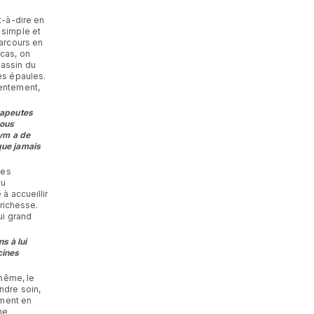
t-à-dire en
 simple et
parcours en
cas, on
bassin du
es épaules.
lentement,
rapeutes
vous
gym a de
que jamais
des
eu
à accueillir
 richesse.
ui grand
s à lui
cines
-même, le
ndre soin,
ement en
ne