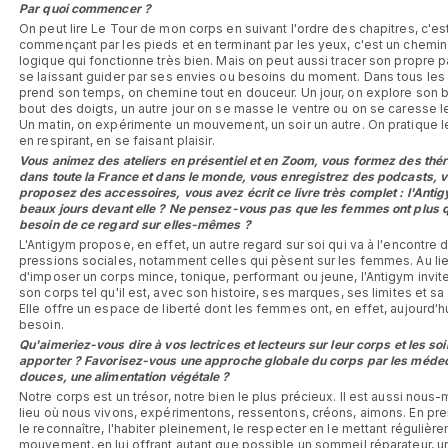
Par quoi commencer ?
On peut lire Le Tour de mon corps en suivant l'ordre des chapitres, c'es
commençant par les pieds et en terminant par les yeux, c'est un chemin
logique qui fonctionne très bien. Mais on peut aussi tracer son propre 
se laissant guider par ses envies ou besoins du moment. Dans tous les 
prend son temps, on chemine tout en douceur. Un jour, on explore son 
bout des doigts, un autre jour on se masse le ventre ou on se caresse l
Un matin, on expérimente un mouvement, un soir un autre. On pratique 
en respirant, en se faisant plaisir.
Vous animez des ateliers en présentiel et en Zoom, vous formez des thé
dans toute la France et dans le monde, vous enregistrez des podcasts, 
proposez des accessoires, vous avez écrit ce livre très complet : l'Anti
beaux jours devant elle ? Ne pensez-vous pas que les femmes ont plus 
besoin de ce regard sur elles-mêmes ?
L'Antigym propose, en effet, un autre regard sur soi qui va à l'encontre 
pressions sociales, notamment celles qui pèsent sur les femmes. Au li
d'imposer un corps mince, tonique, performant ou jeune, l'Antigym invite 
son corps tel qu'il est, avec son histoire, ses marques, ses limites et sa
Elle offre un espace de liberté dont les femmes ont, en effet, aujourd'h
besoin.
Qu'aimeriez-vous dire à vos lectrices et lecteurs sur leur corps et les soin
apporter ? Favorisez-vous une approche globale du corps par les méde
douces, une alimentation végétale ?
Notre corps est un trésor, notre bien le plus précieux. Il est aussi nous
lieu où nous vivons, expérimentons, ressentons, créons, aimons. En pre
le reconnaître, l'habiter pleinement, le respecter en le mettant régulièr
mouvement, en lui offrant autant que possible un sommeil réparateur, u