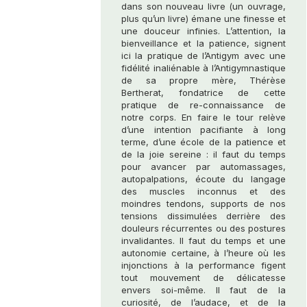
dans son nouveau livre (un ouvrage,
plus qu’un livre) émane une finesse et
une douceur infinies. L’attention, la
bienveillance et la patience, signent
ici la pratique de l’Antigym avec une
fidélité inaliénable à l’Antigymnastique
de sa propre mère, Thérèse
Bertherat, fondatrice de cette
pratique de re-connaissance de
notre corps. En faire le tour relève
d’une intention pacifiante à long
terme, d’une école de la patience et
de la joie sereine : il faut du temps
pour avancer par automassages,
autopalpations, écoute du langage
des muscles inconnus et des
moindres tendons, supports de nos
tensions dissimulées derrière des
douleurs récurrentes ou des postures
invalidantes. Il faut du temps et une
autonomie certaine, à l’heure où les
injonctions à la performance figent
tout mouvement de délicatesse
envers soi-même. Il faut de la
curiosité, de l’audace, et de la