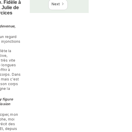
. Fidèle à
Next
, Julie de
rcices
 devenue,
 un regard
 injonctions
lète la
tive,
très vite
e longues
frir à
 corps. Dans
 mais c'est
s son corps
gne la
 y figure
ission
iciper, mon
aphe, moi
récit des
Et, depuis