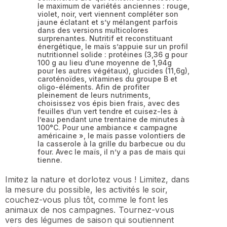
le maximum de variétés anciennes : rouge,
violet, noir, vert viennent compléter son
jaune éclatant et s’y mélangent parfois
dans des versions multicolores
surprenantes. Nutritif et reconstituant
énergétique, le maïs s’appuie sur un profil
nutritionnel solide : protéines (3,36 g pour
100 g au lieu d’une moyenne de 1,94g
pour les autres végétaux), glucides (11,6g),
caroténoïdes, vitamines du groupe B et
oligo-éléments. Afin de profiter
pleinement de leurs nutriments,
choisissez vos épis bien frais, avec des
feuilles d’un vert tendre et cuisez-les à
l’eau pendant une trentaine de minutes à
100°C. Pour une ambiance « campagne
américaine », le maïs passe volontiers de
la casserole à la grille du barbecue ou du
four. Avec le maïs, il n’y a pas de mais qui
tienne.
Imitez la nature et dorlotez vous ! Limitez, dans
la mesure du possible, les activités le soir,
couchez-vous plus tôt, comme le font les
animaux de nos campagnes. Tournez-vous
vers des légumes de saison qui soutiennent