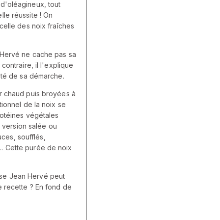
d'oléagineux, tout
le réussite ! On
celle des noix fraîches
n Hervé ne cache pas sa
ontraire, il l'explique
rité de sa démarche.
ir chaud puis broyées à
tionnel de la noix se
rotéines végétales
n version salée ou
es, soufflés,
… Cette purée de noix
ise Jean Hervé peut
e recette ? En fond de