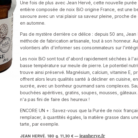
Une fois de plus avec Jean Hervé, cette nouvelle purée 
entière composée de noix BiO origine France, est une bel
savoure avec un vrai plaisir sa saveur pleine, proche de 
en automne.
Pas de mystère derrière ce délice : depuis 50 ans, Jea
méthode de fabrication artisanale, tout à son honneur. Au c
volontiers afin d'informer ses consommateurs sur l'intég
Les noix BiO sont tout d'abord rapidement séchées à l'a
basse température sur meule de pierre. Le potentiel nutri
trouve ainsi préservé. Magnésium, calcium, vitamine E, p
offrent alors leurs qualités santé à décliner en cuisine, e
sucrée, avec un bonheur gourmand sans complexes. Sauc
bouchées apéritives, gratins, soupes, mousses, gâteaux
n'a pas fini de faire des heureux !
ENCORE UN + : Savez-vous que la Purée de noix frança
remplacer, à quantités égales, la matière grasse dans un
tarte, par exemple.
jeanherve.fr
JEAN HERVÉ. 180 g. 11,30 € —