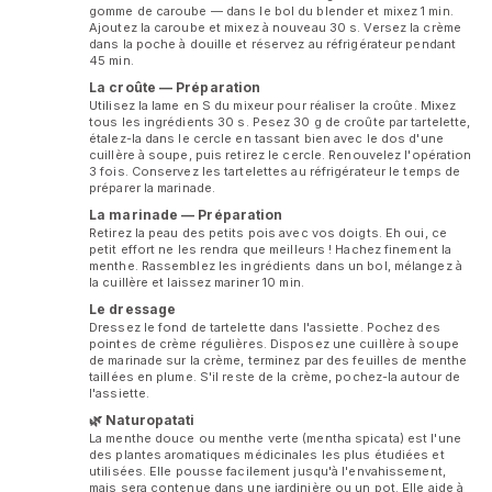
gomme de caroube — dans le bol du blender et mixez 1 min.
Ajoutez la caroube et mixez à nouveau 30 s. Versez la crème
dans la poche à douille et réservez au réfrigérateur pendant
45 min.
La croûte — Préparation
Utilisez la lame en S du mixeur pour réaliser la croûte. Mixez
tous les ingrédients 30 s. Pesez 30 g de croûte par tartelette,
étalez-la dans le cercle en tassant bien avec le dos d'une
cuillère à soupe, puis retirez le cercle. Renouvelez l'opération
3 fois. Conservez les tartelettes au réfrigérateur le temps de
préparer la marinade.
La marinade — Préparation
Retirez la peau des petits pois avec vos doigts. Eh oui, ce
petit effort ne les rendra que meilleurs ! Hachez finement la
menthe. Rassemblez les ingrédients dans un bol, mélangez à
la cuillère et laissez mariner 10 min.
Le dressage
Dressez le fond de tartelette dans l'assiette. Pochez des
pointes de crème régulières. Disposez une cuillère à soupe
de marinade sur la crème, terminez par des feuilles de menthe
taillées en plume. S'il reste de la crème, pochez-la autour de
l'assiette.
🌿 Naturopatati
La menthe douce ou menthe verte (mentha spicata) est l'une
des plantes aromatiques médicinales les plus étudiées et
utilisées. Elle pousse facilement jusqu'à l'envahissement,
mais sera contenue dans une jardinière ou un pot. Elle aide à