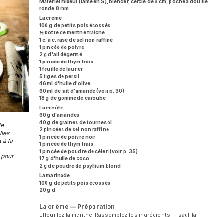
Matériel mixeur (lame en S), blender, cercle de 8 cm, poche à douille
ronde 8 mm
La crème
100 g de petits pois écossés
½ botte de menthe fraîche
1 c. à c. rase de sel non raffiné
1 pincée de poivre
2 g d'ail dégermé
1 pincée de thym frais
1 feuille de laurier
5 tiges de persil
46 ml d'huile d'olive
60 ml de lait d'amande (voir p. 30)
18 g de gomme de caroube
La croûte
60 g d'amandes
40 g de graines de tournesol
le
2 pincées de sel non raffiné
lles
1 pincée de poivre noir
 à la
1 pincée de thym frais
1 pincée de poudre de céleri (voir p. 35)
 pour
17 g d'huile de coco
2 g de poudre de psyllium blond
La marinade
100 g de petits pois écossés
20 g d
La crème — Préparation
Effeuillez la menthe. Rassemblez les ingrédients — sauf la