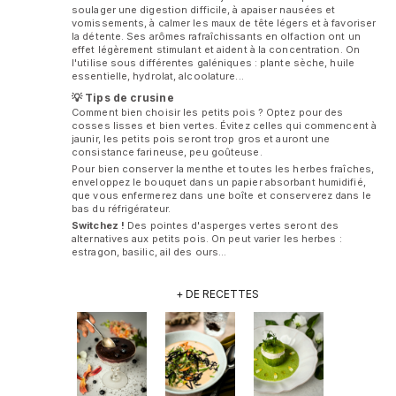
soulager une digestion difficile, à apaiser nausées et
vomissements, à calmer les maux de tête légers et à favoriser
la détente. Ses arômes rafraîchissants en olfaction ont un
effet légèrement stimulant et aident à la concentration. On
l'utilise sous différentes galéniques : plante sèche, huile
essentielle, hydrolat, alcoolature...
💡 Tips de crusine
Comment bien choisir les petits pois ? Optez pour des
cosses lisses et bien vertes. Évitez celles qui commencent à
jaunir, les petits pois seront trop gros et auront une
consistance farineuse, peu goûteuse.
Pour bien conserver la menthe et toutes les herbes fraîches,
enveloppez le bouquet dans un papier absorbant humidifié,
que vous enfermerez dans une boîte et conserverez dans le
bas du réfrigérateur.
Switchez !
Des pointes d'asperges vertes seront des
alternatives aux petits pois. On peut varier les herbes :
estragon, basilic, ail des ours…
+ DE RECETTES