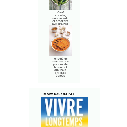
Oeuf
cocotte,
mini salade
et crackers
aux graines
Velouté de
tomates aux
graines de
fenouil et
aux pois
chiches
épicés
Recette issue du livre