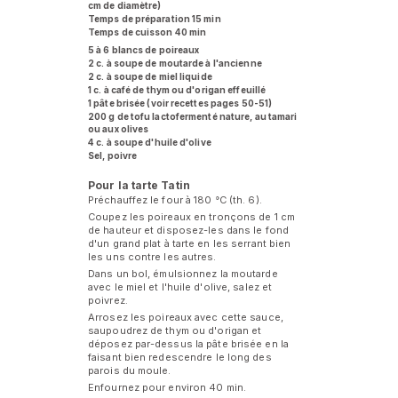
cm de diamètre)
Temps de préparation 15 min
Temps de cuisson 40 min
5 à 6 blancs de poireaux
2 c. à soupe de moutarde à l'ancienne
2 c. à soupe de miel liquide
1 c. à café de thym ou d'origan effeuillé
1 pâte brisée (voir recettes pages 50-51)
200 g de tofu lactofermenté nature, au tamari
ou aux olives
4 c. à soupe d'huile d'olive
Sel, poivre
Pour la tarte Tatin
Préchauffez le four à 180 °C (th. 6).
Coupez les poireaux en tronçons de 1 cm
de hauteur et disposez-les dans le fond
d'un grand plat à tarte en les serrant bien
les uns contre les autres.
Dans un bol, émulsionnez la moutarde
avec le miel et l'huile d'olive, salez et
poivrez.
Arrosez les poireaux avec cette sauce,
saupoudrez de thym ou d'origan et
déposez par-dessus la pâte brisée en la
faisant bien redescendre le long des
parois du moule.
Enfournez pour environ 40 min.