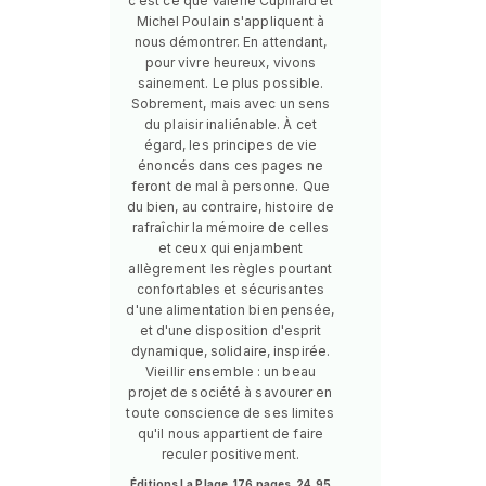
c'est ce que Valérie Cupillard et
Michel Poulain s'appliquent à
nous démontrer. En attendant,
pour vivre heureux, vivons
sainement. Le plus possible.
Sobrement, mais avec un sens
du plaisir inaliénable. À cet
égard, les principes de vie
énoncés dans ces pages ne
feront de mal à personne. Que
du bien, au contraire, histoire de
rafraîchir la mémoire de celles
et ceux qui enjambent
allègrement les règles pourtant
confortables et sécurisantes
d'une alimentation bien pensée,
et d'une disposition d'esprit
dynamique, solidaire, inspirée.
Vieillir ensemble : un beau
projet de société à savourer en
toute conscience de ses limites
qu'il nous appartient de faire
reculer positivement.
Éditions La Plage. 176 pages. 24,95