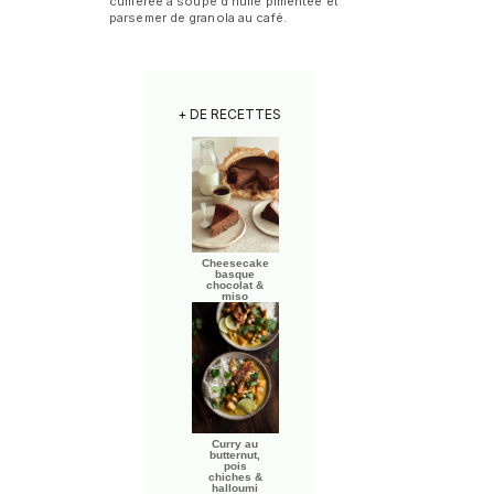
cuillerée à soupe d'huile pimentée et
parsemer de granola au café.
+ DE RECETTES
Cheesecake
basque
chocolat &
miso
Curry au
butternut,
pois
chiches &
halloumi