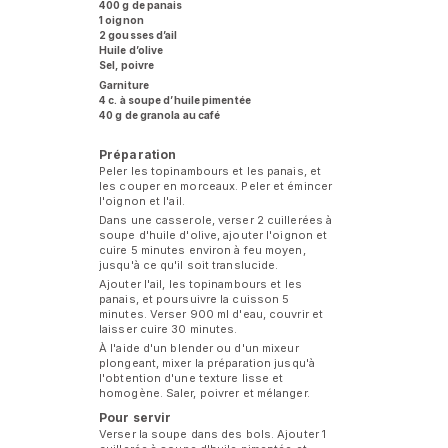
400 g de panais
1 oignon
2 gousses d’ail
Huile d’olive
Sel, poivre
Garniture
4 c. à soupe d’huile pimentée
40 g de granola au café
Préparation
Peler les topinambours et les panais, et
les couper en morceaux. Peler et émincer
l'oignon et l'ail.
Dans une casserole, verser 2 cuillerées à
soupe d'huile d'olive, ajouter l'oignon et
cuire 5 minutes environ à feu moyen,
jusqu'à ce qu'il soit translucide.
Ajouter l'ail, les topinambours et les
panais, et poursuivre la cuisson 5
minutes. Verser 900 ml d'eau, couvrir et
laisser cuire 30 minutes.
À l'aide d'un blender ou d'un mixeur
plongeant, mixer la préparation jusqu'à
l'obtention d'une texture lisse et
homogène. Saler, poivrer et mélanger.
Pour servir
Verser la soupe dans des bols. Ajouter 1