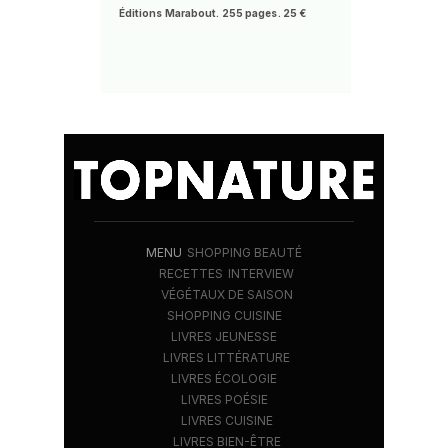
Éditions Marabout. 255 pages. 25 €
MENU
SHOPPING BEAUTÉ
RECETTES
INTERVIEW
VÉGÉTAUX DE SAISON
SHOPPING CUISINE
LIVRES JEUNESSE
LIVRES LITTÉRATURE
LIVRES ÉCOLOGIE
LIVRES POÉSIE
LIVRES CUISINE
LIVRES BIEN-ÊTRE