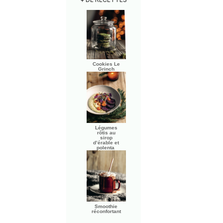
Cookies Le
Grinch
Légumes
rôtis au
sirop
d’érable et
polenta
Smoothie
réconfortant