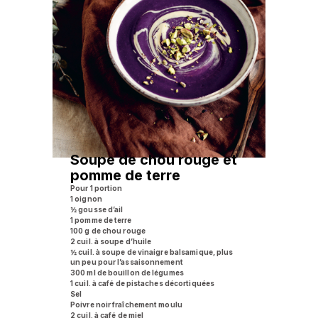
Soupe de chou rouge et
pomme de terre
Pour 1 portion
1 oignon
½ gousse d’ail
1 pomme de terre
100 g de chou rouge
2 cuil. à soupe d’huile
½ cuil. à soupe de vinaigre balsamique, plus
un peu pour l’assaisonnement
300 ml de bouillon de légumes
1 cuil. à café de pistaches décortiquées
Sel
Poivre noir fraîchement moulu
2 cuil. à café de miel