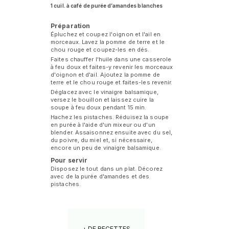
1 cuil. à café de purée d’amandes blanches
Préparation
Épluchez et coupez l'oignon et l'ail en
morceaux. Lavez la pomme de terre et le
chou rouge et coupez-les en dés.
Faites chauffer l'huile dans une casserole
à feu doux et faites-y revenir les morceaux
d'oignon et d'ail. Ajoutez la pomme de
terre et le chou rouge et faites-les revenir.
Déglacez avec le vinaigre balsamique,
versez le bouillon et laissez cuire la
soupe à feu doux pendant 15 min.
Hachez les pistaches. Réduisez la soupe
en purée à l'aide d'un mixeur ou d'un
blender. Assaisonnez ensuite avec du sel,
du poivre, du miel et, si nécessaire,
encore un peu de vinaigre balsamique.
Pour servir
Disposez le tout dans un plat. Décorez
avec de la purée d'amandes et des
pistaches.
+ DE RECETTES