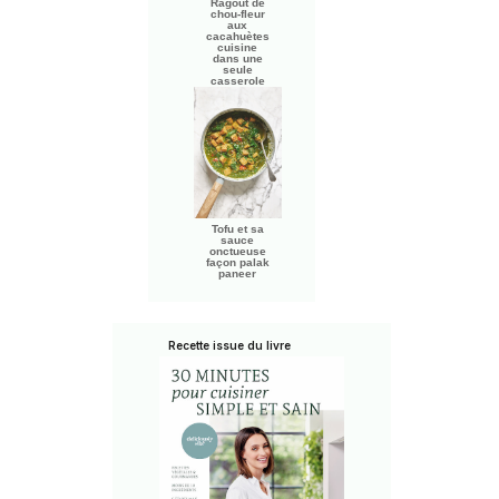
Ragoût de
chou-fleur
aux
cacahuètes
cuisine
dans une
seule
casserole
Tofu et sa
sauce
onctueuse
façon palak
paneer
Recette issue du livre