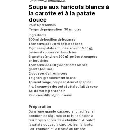
minutes le lendemain.
Soupe aux haricots blancs à
la carotte et à la patate
douce
Pour 4 personnes
Temps de préparation : 30 minutes
Ingrédients
600 ml de bouillon de légumes
1 conserve de 400 ml de lait de coco
2 grosses patates douces (environ 500 g),
pelées et coupées en bouchées
3 carottes (environ 200 g), pelées et coupées
en bouchées
1 conserve de 400 g de haricots blancs
géants (de Lima)
2 gousses d’ail, émincées
1 oignon, grossièrement haché
1 piment rouge, coupé en deux et épépiné
4 c. à soupe de dessert végétal au lait de coco
Sel de mer et poivre noir
Pain croustillant, pour servir
Préparation
Dans une grande casserole, chauffez le
bouillon de légumes et le lait de coco à
feu moyen et portez à ébullition. Ajoutez
la patate douce, la carotte, les haricots,
l'ail, l'oignon et la moitié du piment.