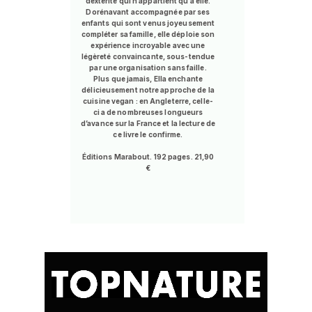
dextérité qui n’appartient qu’à elle.
Dorénavant accompagnée par ses
enfants qui sont venus joyeusement
compléter sa famille, elle déploie son
expérience incroyable avec une
légèreté convaincante, sous-tendue
par une organisation sans faille.
Plus que jamais, Ella enchante
délicieusement notre approche de la
cuisine vegan : en Angleterre, celle-
ci a de nombreuses longueurs
d’avance sur la France et la lecture de
ce livre le confirme.
Éditions Marabout. 192 pages. 21,90
€