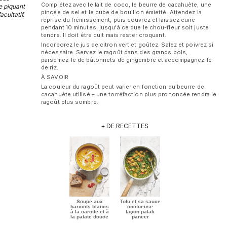
Complétez avec le lait de coco, le beurre de cacahuète, une
e piquant
pincée de sel et le cube de bouillon émietté. Attendez la
acultatif.
reprise du frémissement, puis couvrez et laissez cuire
pendant 10 minutes, jusqu'à ce que le chou-fleur soit juste
tendre. Il doit être cuit mais rester croquant.
Incorporez le jus de citron vert et goûtez. Salez et poivrez si
nécessaire. Servez le ragoût dans des grands bols,
parsemez-le de bâtonnets de gingembre et accompagnez-le
de riz.
À SAVOIR
La couleur du ragoût peut varier en fonction du beurre de
cacahuète utilisé – une torréfaction plus prononcée rendra le
ragoût plus sombre.
+ DE RECETTES
Soupe aux
Tofu et sa sauce
haricots blancs
onctueuse
à la carotte et à
façon palak
la patate douce
paneer