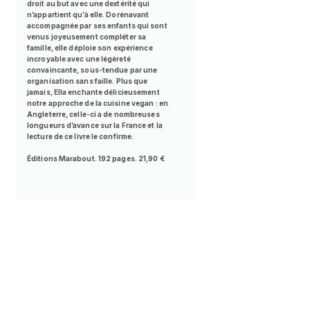
droit au but avec une dextérité qui
n’appartient qu’à elle. Dorénavant
accompagnée par ses enfants qui sont
venus joyeusement compléter sa
famille, elle déploie son expérience
incroyable avec une légèreté
convaincante, sous-tendue par une
organisation sans faille. Plus que
jamais, Ella enchante délicieusement
notre approche de la cuisine vegan : en
Angleterre, celle-ci a de nombreuses
longueurs d’avance sur la France et la
lecture de ce livre le confirme.
Éditions Marabout. 192 pages. 21,90 €