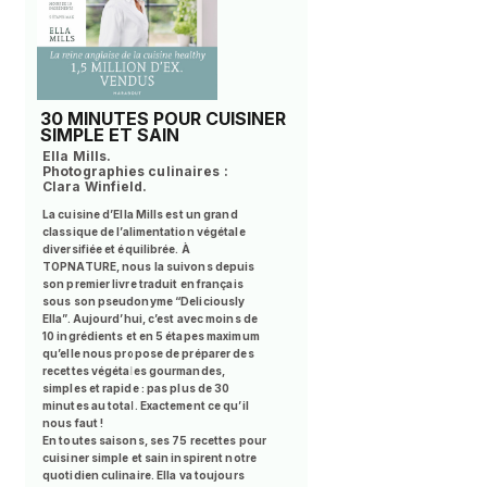
30 MINUTES POUR CUISINER
SIMPLE ET SAIN
Ella Mills.
Photographies culinaires :
Clara Winfield.
La cuisine d’Ella Mills est un grand
classique de l’alimentation végétale
diversifiée et équilibrée. À
TOPNATURE, nous la suivons depuis
son premier livre traduit en français
sous son pseudonyme “Deliciously
Ella”. Aujourd’hui, c’est avec moins de
10 ingrédients et en 5 étapes maximum
qu’elle nous propose de préparer des
recettes végétales gourmandes,
simples et rapide : pas plus de 30
minutes au total. Exactement ce qu’il
nous faut !
En toutes saisons, ses 75 recettes pour
cuisiner simple et sain inspirent notre
quotidien culinaire. Ella va toujours