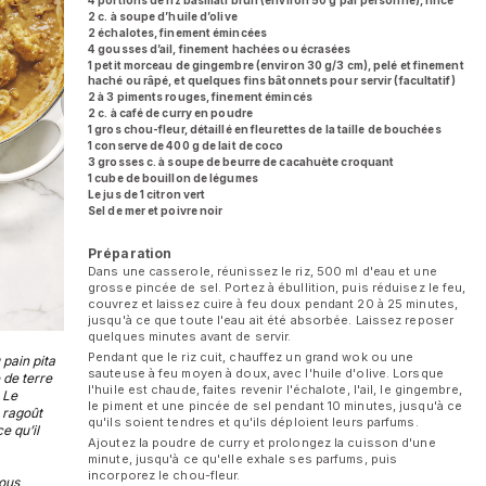
4 portions de riz basmati brun (environ 50 g par personne), rincé
2 c. à soupe d’huile d’olive
2 échalotes, finement émincées
4 gousses d’ail, finement hachées ou écrasées
1 petit morceau de gingembre (environ 30 g/3 cm), pelé et finement
haché ou râpé, et quelques fins bâtonnets pour servir (facultatif)
2 à 3 piments rouges, finement émincés
2 c. à café de curry en poudre
1 gros chou-fleur, détaillé en fleurettes de la taille de bouchées
1 conserve de 400 g de lait de coco
3 grosses c. à soupe de beurre de cacahuète croquant
1 cube de bouillon de légumes
Le jus de 1 citron vert
Sel de mer et poivre noir
Préparation
Dans une casserole, réunissez le riz, 500 ml d'eau et une
grosse pincée de sel. Portez à ébullition, puis réduisez le feu,
couvrez et laissez cuire à feu doux pendant 20 à 25 minutes,
jusqu'à ce que toute l'eau ait été absorbée. Laissez reposer
quelques minutes avant de servir.
Pendant que le riz cuit, chauffez un grand wok ou une
 pain pita
sauteuse à feu moyen à doux, avec l'huile d'olive. Lorsque
 de terre
l'huile est chaude, faites revenir l'échalote, l'ail, le gingembre,
 Le
le piment et une pincée de sel pendant 10 minutes, jusqu'à ce
e ragoût
qu'ils soient tendres et qu'ils déploient leurs parfums.
e qu’il
Ajoutez la poudre de curry et prolongez la cuisson d'une
minute, jusqu'à ce qu'elle exhale ses parfums, puis
incorporez le chou-fleur.
vous