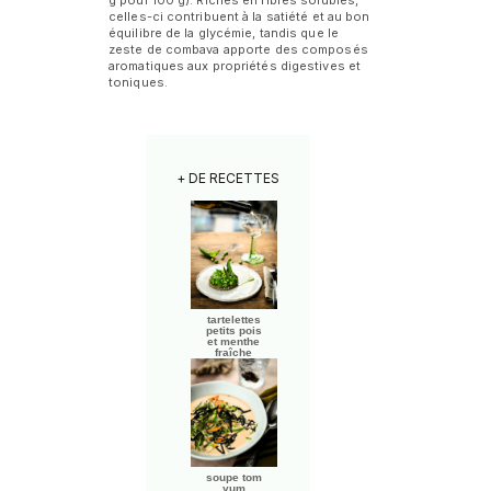
g pour 100 g). Riches en fibres solubles,
celles-ci contribuent à la satiété et au bon
équilibre de la glycémie, tandis que le
zeste de combava apporte des composés
aromatiques aux propriétés digestives et
toniques.
+ DE RECETTES
tartelettes
petits pois
et menthe
fraîche
soupe tom
yum