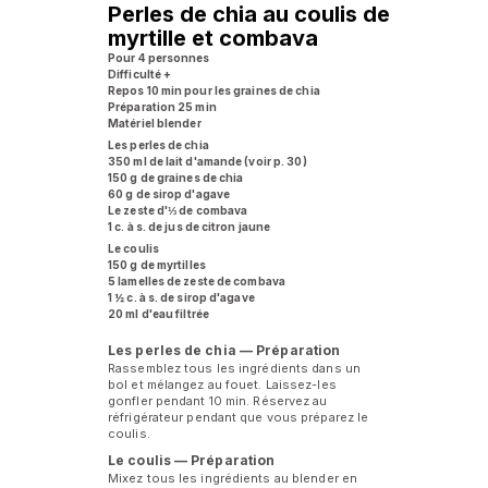
Perles de chia au coulis de
myrtille et combava
Pour 4 personnes
Difficulté +
Repos 10 min pour les graines de chia
Préparation 25 min
Matériel blender
Les perles de chia
350 ml de lait d'amande (voir p. 30)
150 g de graines de chia
60 g de sirop d'agave
Le zeste d'⅓ de combava
1 c. à s. de jus de citron jaune
Le coulis
150 g de myrtilles
5 lamelles de zeste de combava
1 ½ c. à s. de sirop d'agave
20 ml d'eau filtrée
Les perles de chia — Préparation
Rassemblez tous les ingrédients dans un
bol et mélangez au fouet. Laissez-les
gonfler pendant 10 min. Réservez au
réfrigérateur pendant que vous préparez le
coulis.
Le coulis — Préparation
Mixez tous les ingrédients au blender en