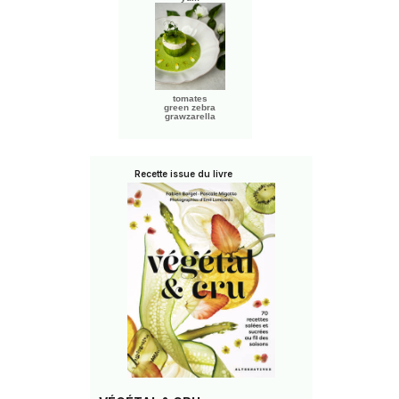
tomates
green zebra
grawzarella
Recette issue du livre