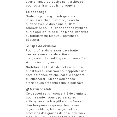
augmentant progressivement la vitesse
pour obtenir un coulis homogène.
Le dressage
Sortez le pudding du réfrigérateur.
Remplissez chaque verrine, lissez la
surface avec le dos d'une cuillère.
Arrosez de coulis. Disposez des myrtilles
sur le coulis à l'aide d'une pince. Réservez
au réfrigérateur jusqu'au moment de
déguster.
💡 Tips de crusine
Pour profiter du rare combava toute
l'année, conservez-le entier au
congélateur. Le pudding se conserve 3 à
4 jours au réfrigérateur.
Switchez !
La feuille de mélisse peut se
substituer au combava pour apporter une
note citronnée fraîche, car elle contient
du citronellal, l'un des composés
aromatiques présents dans le combava.
🌿 Naturopatati
Ce dessert est un concentré de bienfaits
pour la santé : vous y puiserez les
antioxydants de la myrtille sous forme
d'anthocyanes responsables de ses
pigments bleus, les oméga-3 et les
protéines des graines de chia (environ 20