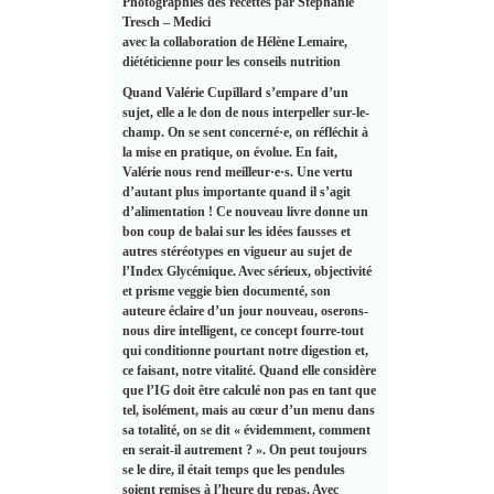
Photographies des recettes par Stéphanie
Tresch – Medici
avec la collaboration de Hélène Lemaire,
diététicienne pour les conseils nutrition
Quand Valérie Cupillard s’empare d’un
sujet, elle a le don de nous interpeller sur-le-
champ. On se sent concerné·e, on réfléchit à
la mise en pratique, on évolue. En fait,
Valérie nous rend meilleur·e·s. Une vertu
d’autant plus importante quand il s’agit
d’alimentation ! Ce nouveau livre donne un
bon coup de balai sur les idées fausses et
autres stéréotypes en vigueur au sujet de
l’Index Glycémique. Avec sérieux, objectivité
et prisme veggie bien documenté, son
auteure éclaire d’un jour nouveau, oserons-
nous dire intelligent, ce concept fourre-tout
qui conditionne pourtant notre digestion et,
ce faisant, notre vitalité. Quand elle considère
que l’IG doit être calculé non pas en tant que
tel, isolément, mais au cœur d’un menu dans
sa totalité, on se dit « évidemment, comment
en serait-il autrement ? ». On peut toujours
se le dire, il était temps que les pendules
soient remises à l’heure du repas. Avec