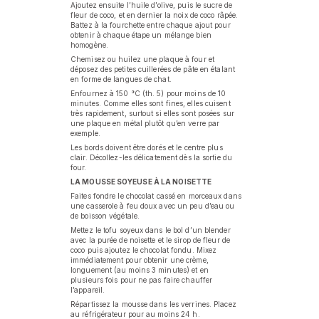
Ajoutez ensuite l’huile d’olive, puis le sucre de
fleur de coco, et en dernier la noix de coco râpée.
Battez à la fourchette entre chaque ajout pour
obtenir à chaque étape un mélange bien
homogène.
Chemisez ou huilez une plaque à four et
déposez des petites cuillerées de pâte en étalant
en forme de langues de chat.
Enfournez à 150 °C (th. 5) pour moins de 10
minutes. Comme elles sont fines, elles cuisent
très rapidement, surtout si elles sont posées sur
une plaque en métal plutôt qu’en verre par
exemple.
Les bords doivent être dorés et le centre plus
clair. Décollez-les délicatement dès la sortie du
four.
LA MOUSSE SOYEUSE À LA NOISETTE
Faites fondre le chocolat cassé en morceaux dans
une casserole à feu doux avec un peu d’eau ou
de boisson végétale.
Mettez le tofu soyeux dans le bol d’un blender
avec la purée de noisette et le sirop de fleur de
coco puis ajoutez le chocolat fondu. Mixez
immédiatement pour obtenir une crème,
longuement (au moins 3 minutes) et en
plusieurs fois pour ne pas faire chauffer
l’appareil.
Répartissez la mousse dans les verrines. Placez
au réfrigérateur pour au moins 24 h.