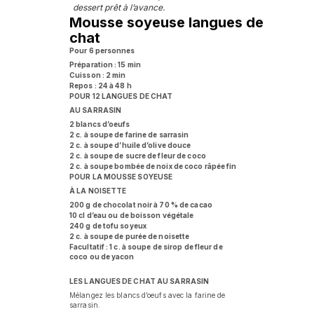
dessert prêt à l’avance.
Mousse soyeuse langues de
chat
Pour 6 personnes
Préparation : 15 min
Cuisson : 2 min
Repos : 24 à 48 h
POUR 12 LANGUES DE CHAT
AU SARRASIN
2 blancs d’oeufs
2 c. à soupe de farine de sarrasin
2 c. à soupe d’huile d’olive douce
2 c. à soupe de sucre de fleur de coco
2 c. à soupe bombée de noix de coco râpée fin
POUR LA MOUSSE SOYEUSE
À LA NOISETTE
200 g de chocolat noir à 70 % de cacao
10 cl d’eau ou de boisson végétale
240 g de tofu soyeux
2 c. à soupe de purée de noisette
Facultatif : 1 c. à soupe de sirop de fleur de
coco ou de yacon
LES LANGUES DE CHAT AU SARRASIN
Mélangez les blancs d’oeufs avec la farine de
sarrasin.