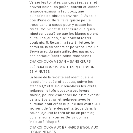
Verser les tomates concassées, saler et
poivrer selon les goûts, couvrir et laisser
la sauce épaissir à feu doux, une
quinzaine de minutes environ. 4. Avec le
dos d'une cuillère, faire quatre petits
trous dans la sauce pour y casser les
œufs. Couvrir et laisser cuire quelques
minutes jusqu'à ce que les blancs soient
cuits. Les jaunes, eux, doivent rester
coulants. 5. Répartir la feta émiettée, le
persil ou la coriandre et poivrer au moulin.
Servir avec du pain grillé, des naans ou
des batbout (petits pains marocains).
CHAKCHOUKA VEGAN – SANS ŒUFS
PRÉPARATION : 15 MINUTES // CUISSON :
25 MINUTES
La base de la recette est identique à la
recette indiquée ci-dessus, suivre les
étapes 1,2 et 3. Pour remplacer les œufs,
mélanger le tofu soyeux avec levure
maltée, poudre d'ail et sel noir. Prélever 1/3
de la préparation et mélanger avec le
curcuma pour créer le jaune des œufs. Au
moment de faire des petits trous dans la
sauce, ajouter le tofu blanc en premier,
puis le jaune. Poivrer. Servir comme
indiqué à l'étape 5.
CHAKCHOUKA AUX ÉPINARDS ET/OU AUX
LÉGUMINEUSES