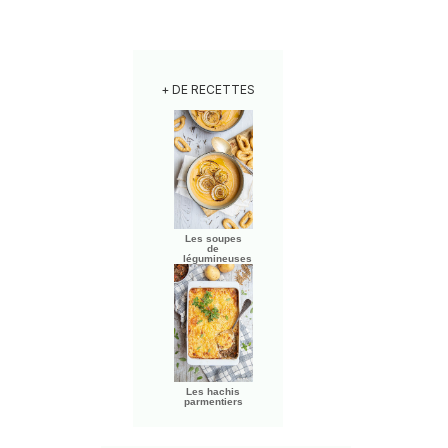
+ DE RECETTES
Les soupes
de
légumineuses
Les hachis
parmentiers