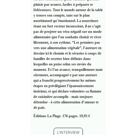
plaisir par avance, faciles à préparer et
fédérateurs. Tout le monde autour de la table
y trouve son compte, tant sur le plan
nutritionnel qu’émotionnel. La nourriture
étant un fort vecteur inconscient, il ne s’agit
pas de projeter un vécu négatif sur un mode
alimentaire que l’on souhaite choisir et vivre
librement, à son rythme. “Les premiers pas
vers une alimentation végétale”, l’auteure en
dessine ici le chemin et le sécurise à coups de
familles de recettes bien définies dans
lesquelles on puise selon ses envies du
moment. Et l’on avance, tranquillement mais
sûrement, accompagné·e par une auteure
qui a franchi progressivement les mêmes
étapes en privilégiant l’épanouissement
intérieur, et qui déclare volontiers sa flamme
de cuisinière accomplie - mais toujours
détendue - à cette alimentation d’amour et
de paix.
Éditions La Plage. 176 pages. 19,95 €
L'INTERVIEW