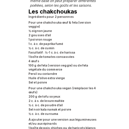
même base on peut préparer différentes
poêlées, selon les goûts et les saisons.
Les chakchoukas
Ingrédients pour 2 personnes
Pour une chakchouka œuf & feta (version
veggie)
½ oignon jaune
2 gousses d’ail
1 poivron rouge
1 c. à c. de paprika fumé
½ c. à c. de cumin
Facultatif : ½-1 c. à c. de harissa
1 boîte de tomates concassées
4 œufs
100 g de feta (version veggie) ou de feta
végétale du commerce
Persil ou coriandre
Huile d’olive extra vierge
Sel et poivre
Pour une chakchouka vegan (remplacer les 4
œufs)
200 g de tofu soyeux
2 c. à s. de levure maltée
½ c. à c. de poudre d’ail
Sel noir kala namak et poivre
½ c. à c. de curcuma
À ajouter pour une version aux légumineuses
et/ou aux épinards
1 boîte de pois chiches ou de haricots blancs