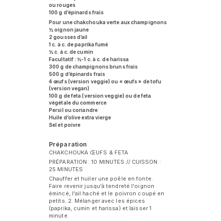
ou rouges
100 g d’épinards frais
Pour une chakchouka verte aux champignons
½ oignon jaune
2 gousses d’ail
1 c. à c. de paprika fumé
½ c. à c. de cumin
Facultatif : ½-1 c. à c. de harissa
300 g de champignons bruns frais
500 g d’épinards frais
4 œufs (version veggie) ou « œufs » de tofu
(version vegan)
100 g de feta (version veggie) ou de feta
végétale du commerce
Persil ou coriandre
Huile d’olive extra vierge
Sel et poivre
Préparation
CHAKCHOUKA ŒUFS & FETA
PRÉPARATION : 10 MINUTES // CUISSON :
25 MINUTES
Chauffer et huiler une poêle en fonte.
Faire revenir jusqu'à tendreté l'oignon
émincé, l'ail haché et le poivron coupé en
petits. 2. Mélanger avec les épices
(paprika, cumin et harissa) et laisser 1
minute.