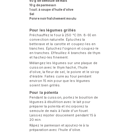
40 g de semoule de maïs
10 g de parmesan
1 cuil. à soupe d’huile d’olive
Sel
Poivre noir fraîchement moulu
Pour les légumes grillés
Préchauffez le four à 250 °C (th. 8-9) en
convection naturelle. Épluchez la
betterave et la carotte et coupez-les en
tranches. Épluchez l'oignon et coupez-le
en tranches. Effeuillez 4 branches de thym
et hachez-les finement.
Mélangez les légumes sur une plaque de
cuisson avec le thym haché, l'huile
d'olive, la fleur de sel, le poivre et le sirop
d'érable. Faites cuire au four pendant
environ 15 min pour que les légumes
soient bien grillés.
Pour la polenta
Pendant la cuisson, portez le bouillon de
légumes à ébullition avec le lait pour
préparer la polenta et incorporez la
semoule de maïs à l'aide d'un fouet.
Laissez mijoter doucement pendant 15 à
20 min.
Râpez le parmesan et ajoutez-le à la
préparation avec l'huile d'olive.