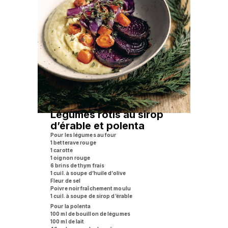
Légumes rôtis au sirop
d’érable et polenta
Pour les légumes au four
1 betterave rouge
1 carotte
1 oignon rouge
6 brins de thym frais
1 cuil. à soupe d’huile d’olive
Fleur de sel
Poivre noir fraîchement moulu
1 cuil. à soupe de sirop d’érable
Pour la polenta
100 ml de bouillon de légumes
100 ml de lait