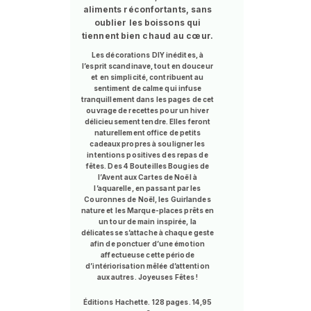
aliments réconfortants, sans
oublier les boissons qui
tiennent bien chaud au cœur.
Les décorations DIY inédites, à
l’esprit scandinave, tout en douceur
et en simplicité, contribuent au
sentiment de calme qui infuse
tranquillement dans les pages de cet
ouvrage de recettes pour un hiver
délicieusement tendre. Elles feront
naturellement office de petits
cadeaux propres à souligner les
intentions positives des repas de
fêtes. Des 4 Bouteilles Bougies de
l’Avent aux Cartes de Noël à
l’aquarelle, en passant par les
Couronnes de Noël, les Guirlandes
nature et les Marque-places prêts en
un tour de main inspirée, la
délicatesse s’attache à chaque geste
afin de ponctuer d’une émotion
affectueuse cette période
d’intériorisation mêlée d’attention
aux autres. Joyeuses Fêtes !
Éditions Hachette. 128 pages. 14,95