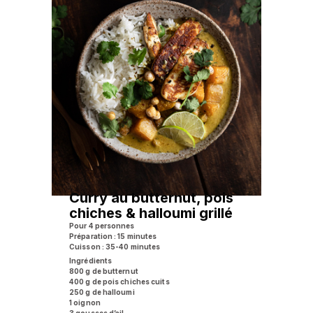
Curry au butternut, pois
chiches & halloumi grillé
Pour 4 personnes
Préparation : 15 minutes
Cuisson : 35-40 minutes
Ingrédients
800 g de butternut
400 g de pois chiches cuits
250 g de halloumi
1 oignon
3 gousses d’ail