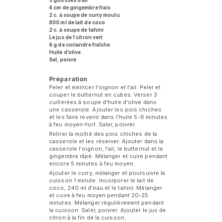
4 cm de gingembre frais
2 c. à soupe de curry moulu
800 ml de lait de coco
2 c. à soupe de tahini
Le jus de 1 citron vert
6 g de coriandre fraîche
Huile d’olive
Sel, poivre
Préparation
Peler et émincer l'oignon et l'ail. Peler et
couper le butternut en cubes. Verser 3
cuillerées à soupe d'huile d'olive dans
une casserole. Ajouter les pois chiches
et les faire revenir dans l'huile 5-6 minutes
à feu moyen-fort. Saler, poivrer.
Retirer la moitié des pois chiches de la
casserole et les réserver. Ajouter dans la
casserole l'oignon, l'ail, le butternut et le
gingembre râpé. Mélanger et cuire pendant
encore 5 minutes à feu moyen.
Ajouter le curry, mélanger et poursuivre la
cuisson 1 minute. Incorporer le lait de
coco, 240 ml d'eau et le tahini. Mélanger
et cuire à feu moyen pendant 20-25
minutes. Mélanger régulièrement pendant
la cuisson. Saler, poivrer. Ajouter le jus de
citron à la fin de la cuisson.