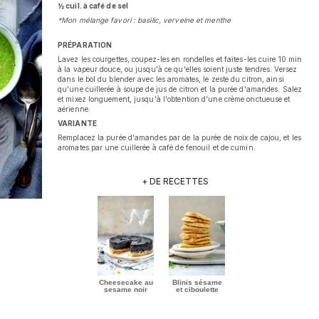
½ cuil. à café de sel
*Mon mélange favori : basilic, verveine et menthe
PRÉPARATION
Lavez les courgettes, coupez-les en rondelles et faites-les cuire 10 min
à la vapeur douce, ou jusqu'à ce qu'elles soient juste tendres. Versez
dans le bol du blender avec les aromates, le zeste du citron, ainsi
qu'une cuillerée à soupe de jus de citron et la purée d'amandes. Salez
et mixez longuement, jusqu'à l'obtention d'une crème onctueuse et
aérienne.
VARIANTE
Remplacez la purée d'amandes par de la purée de noix de cajou, et les
aromates par une cuillerée à café de fenouil et de cumin.
+ DE RECETTES
Cheesecake au
Blinis sésame
sesame noir
et ciboulette