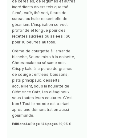
de céréales, de légumes et autres
ingrédients divers tels que thé
fumé, café, thé vert, fleurs de
sureau ou huile essentielle de
géranium. L'inspiration se veut
profonde et longue pour des
recettes sucrées ou salées : 60
pour 10 beurres au total.
Crème de courgette à l'amande
blanche, Soupe miso à la noisette,
Cheesecake au sésame noir,
Crispy kale à la purée de graines
de courge : entrées, boissons,
plats principaux, desserts
accueillent, sous la houlette de
Clémence Catz, les oléagineux
sous toutes leurs coutures. C'est
bon ! Tout le monde est partant
après une démonstration aussi
gourmande.
Éditions La Plage. 144 pages. 19,95 €