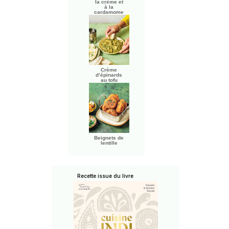
la crème et
à la
cardamome
Crème
d’épinards
au tofu
Beignets de
lentille
Recette issue du livre