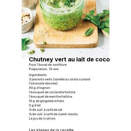
Chutney vert au lait de coco
Pour 1 bocal de confiture
Préparation : 15 min
Ingrédients
3 piments verts (variété au choix suivant
l’intensité désirée)
40 g d’oignon
1 bouquet de coriandre fraîche
1 bouquet de menthe fraîche
10 g de gingembre frais
5 g d’ail
¼ de cuil. à café de sel
¼ de cuil. à café de cumin moulu
Le jus de ½ citron
Les étapes de la recette