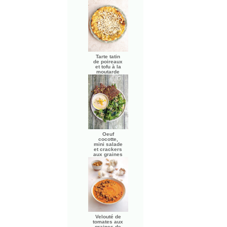
Tarte tatin
de poireaux
et tofu à la
moutarde
Oeuf
cocotte,
mini salade
et crackers
aux graines
Velouté de
tomates aux
graines de