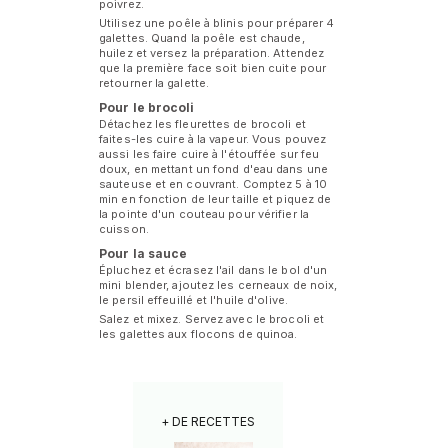
poivrez.
Utilisez une poêle à blinis pour préparer 4
galettes. Quand la poêle est chaude,
huilez et versez la préparation. Attendez
que la première face soit bien cuite pour
retourner la galette.
Pour le brocoli
Détachez les fleurettes de brocoli et
faites-les cuire à la vapeur. Vous pouvez
aussi les faire cuire à l'étouffée sur feu
doux, en mettant un fond d'eau dans une
sauteuse et en couvrant. Comptez 5 à 10
min en fonction de leur taille et piquez de
la pointe d'un couteau pour vérifier la
cuisson.
Pour la sauce
Épluchez et écrasez l'ail dans le bol d'un
mini blender, ajoutez les cerneaux de noix,
le persil effeuillé et l'huile d'olive.
Salez et mixez. Servez avec le brocoli et
les galettes aux flocons de quinoa.
+ DE RECETTES