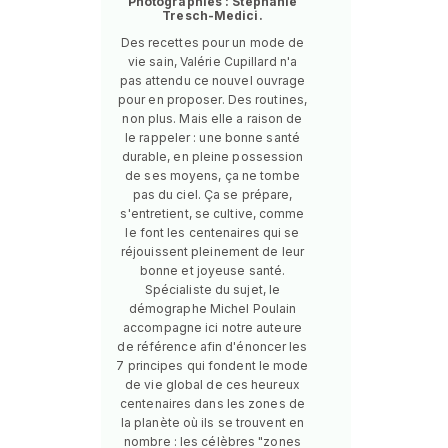
Photographies : Stéphanie
Tresch-Medici.
Des recettes pour un mode de
vie sain, Valérie Cupillard n'a
pas attendu ce nouvel ouvrage
pour en proposer. Des routines,
non plus. Mais elle a raison de
le rappeler : une bonne santé
durable, en pleine possession
de ses moyens, ça ne tombe
pas du ciel. Ça se prépare,
s'entretient, se cultive, comme
le font les centenaires qui se
réjouissent pleinement de leur
bonne et joyeuse santé.
Spécialiste du sujet, le
démographe Michel Poulain
accompagne ici notre auteure
de référence afin d'énoncer les
7 principes qui fondent le mode
de vie global de ces heureux
centenaires dans les zones de
la planète où ils se trouvent en
nombre : les célèbres "zones