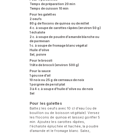
Temps de préparation 20 min
Temps de cuisson 10 min
Pour les galettes
2 oeufs
80 g de flocons de quinoa ou de millet
4 c. à soupe de carottes râpées (environ 50 g)
1 échalote
2 c. à soupe de poudre d'amande blanche ou
de parmesan
1 c. à soupe de fromage blanc végétal
Huile d'olive
Sel, poivre
Pour le brocoli
1 tête de brocoli (environ 500 g)
Pour la sauce
1 gousse d'ail
10 noix ou 25 g de cerneaux de noix
1 poignée de persil plat
3 à 4 c. à soupe d'huile d'olive ou de noix
Sel
Pour les galettes
Battez les oeufs avec 10 cl d'eau (ou de
bouillon ou de boisson végétale). Versez
les flocons de quinoa et laissez gonfler 5
min. Ajoutez les carottes râpées,
l'échalote épluchée et hachée, la poudre
d'amande et le fromage blanc. Salez,