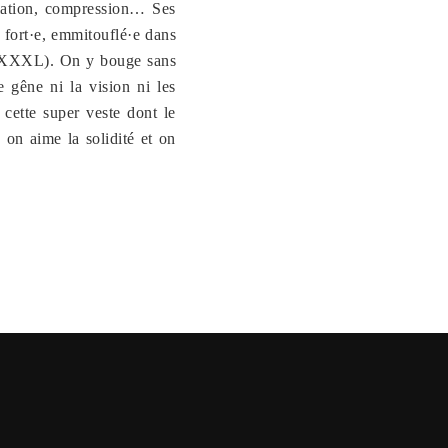
ilation, compression… Ses
t fort·e, emmitouflé·e dans
 au XXXL). On y bouge sans
e gêne ni la vision ni les
 cette super veste dont le
 on aime la solidité et on