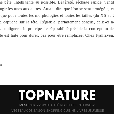
e bête. Intelligente au possible. Légèreté, séchage rapide, vent
ougir les unes aux autres. Autant dire que l’on se sent protégé·e, e
tique pour toutes les morphologies et toutes les tailles (du XS
 capuche sur la tête. Réglable, parfaitement conçue, celle-ci n
souligner : le principe de réparabilité préside la conception de
le est faite pour durer, pas pour être remplacée. Chez Fjallraven,
m
MENU
SHOPPING BEAUTÉ
RECETTES
INTERVIEW
VÉGÉTAUX DE SAISON
SHOPPING CUISINE
LIVRES JEUNESSE