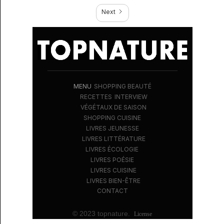
Next
MENU
SHOPPING BEAUTÉ
RECETTES
INTERVIEW
VÉGÉTAUX DE SAISON
SHOPPING CUISINE
LIVRES JEUNESSE
LIVRES LITTÉRATURE
LIVRES ÉCOLOGIE
LIVRES POÉSIE
LIVRES CUISINE
LIVRES BIEN-ÊTRE
CONTACT
© 2023 topnature.
License