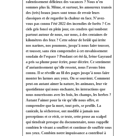
ralentissement délicieux des vacances ? Nous n’en
sommes plus là. Même, et surtout, les amoureux transis
des (très) beaux jours sont tenus de revoir leurs
classiques et de regarder la chaleur en face. N’avez-
vous pas connu l’été 2022 des incendies de forêts ? Ces
ciels gris foncé en plein jour, ces cendres qui tombent
partout autour de nous, sur nous, à des centaines de
kilomètres des feux ? Cette odeur de brûlé qui irrite
nos narines, nos poumons, jusqu’à nous faire tousser,
et tousser, sans rien comprendre à cet envahissement
soudain de l’espace ? Pendant cet été-là, Irène Gayraud
a pris sa plume pour écrire, pour décrire. Ce sentiment
d’anéantissement qu’elle ressent, nous l’avons bien
connu. Il se réveille au fil des pages jusqu’à nous faire
monter les larmes aux yeux. On se souvient. Comment
peut-on autant aimer la nature, les animaux, leur vie
quotidienne qui nous enchante, les interactions que
nous nourrissons avec les bois, les champs, les herbes ?
Autant l’aimer pour la vie qu’elle nous offre, et
comprendre que la mort, tout près, se profile. La
canicule, la sécheresse, ont modifié à jamais nos
perceptions et ce récit, ce texte, cette prose au scalpel
qui tiendrait presque du documentaire, nous rappelle
combien le vivant a souffert et continue de souffrir sous
nos yeux. Combien notre impuissance a contribué à