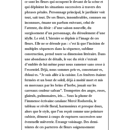
ce sont les fleurs qui occupent le devant de la scène et
qui déploient les situations successives à travers des
phrases pétales. Personnage principal, le jardinier voit
tout, sait tout. De ses fleurs, innombrables, connues ou
inconnues, émane un parfum enivrant, celui de
l’attente, du désir : d’une saison nouvelle, du
surgissement d’un personnage, du déroulement d’une
idylle. Le réel. L’histoire se déploie à l’image de ces
fleurs. Elle ne se déroule pas : c’est là que l’incision de
multiples séquences dans la séquence, sublime
construction, prend toute sa dimension littéraire. Dans
une abondance de détails, le suc du récit s’extrait
d’emblée de lui-même pour nous ramener sans cesse à
l’essentiel. Déjà, nous sommes pris·es, consentant·es,
ébloui·es. “Je suis allée à la cuisine. Les fenêtres étaient
fermées et un bout de soleil, déjà à moitié mort et mis
en morceaux par les brins d’herbe, jouait sur les
carreaux couleur safran”. Trompettes des anges, roses,
glaïeuls, pulmonaires, iris… Sous la plume de
l’immense écrivaine catalane Mercè Rodoreda, le
tableau se révèle floral, harmonieux et presque doux,
alors que le style, que l’on reçoit comme une peinture
cubiste, dément à coups de ruptures successives une
éventuelle mièvrerie. Étrange voisinage. Des demi-
teintes de ces parterres de fleurs soigneusement