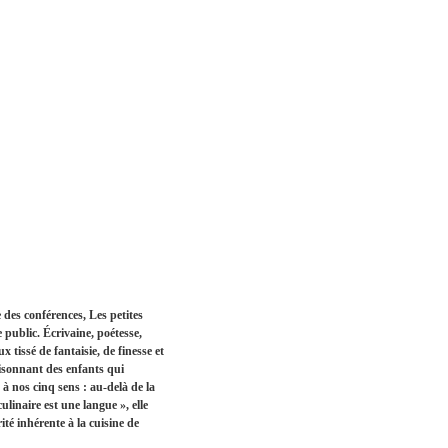
e des conférences, Les petites
public. Écrivaine, poétesse,
 tissé de fantaisie, de finesse et
oisonnant des enfants qui
 à nos cinq sens : au-delà de la
ulinaire est une langue », elle
té inhérente à la cuisine de