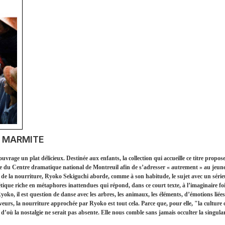
E MARMITE
ouvrage un plat délicieux. Destinée aux enfants, la collection qui accueille ce titre propos
dre du Centre dramatique national de Montreuil afin de s’adresser « autrement » au jeune 
e de la nourriture, Ryoko Sekiguchi aborde, comme à son habitude, le sujet avec un sérieux
tique riche en métaphores inattendues qui répond, dans ce court texte, à l’imaginaire f
oko, il est question de danse avec les arbres, les animaux, les éléments, d’émotions liées
aveurs, la nourriture approchée par Ryoko est tout cela. Parce que, pour elle, "la culture c
où la nostalgie ne serait pas absente. Elle nous comble sans jamais occulter la singulari