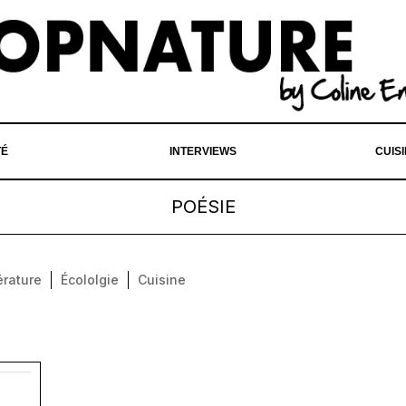
TÉ
INTERVIEWS
CUIS
POÉSIE
érature
Écololgie
Cuisine