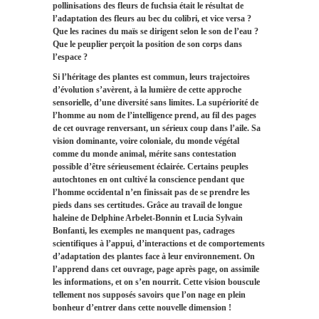
pollinisations des fleurs de fuchsia était le résultat de
l’adaptation des fleurs au bec du colibri, et vice versa ?
Que les racines du maïs se dirigent selon le son de l’eau ?
Que le peuplier perçoit la position de son corps dans
l’espace ?
Si l’héritage des plantes est commun, leurs trajectoires
d’évolution s’avèrent, à la lumière de cette approche
sensorielle, d’une diversité sans limites. La supériorité de
l’homme au nom de l’intelligence prend, au fil des pages
de cet ouvrage renversant, un sérieux coup dans l’aile. Sa
vision dominante, voire coloniale, du monde végétal
comme du monde animal, mérite sans contestation
possible d’être sérieusement éclairée. Certains peuples
autochtones en ont cultivé la conscience pendant que
l’homme occidental n’en finissait pas de se prendre les
pieds dans ses certitudes. Grâce au travail de longue
haleine de Delphine Arbelet-Bonnin et Lucia Sylvain
Bonfanti, les exemples ne manquent pas, cadrages
scientifiques à l’appui, d’interactions et de comportements
d’adaptation des plantes face à leur environnement. On
l’apprend dans cet ouvrage, page après page, on assimile
les informations, et on s’en nourrit. Cette vision bouscule
tellement nos supposés savoirs que l’on nage en plein
bonheur d’entrer dans cette nouvelle dimension !