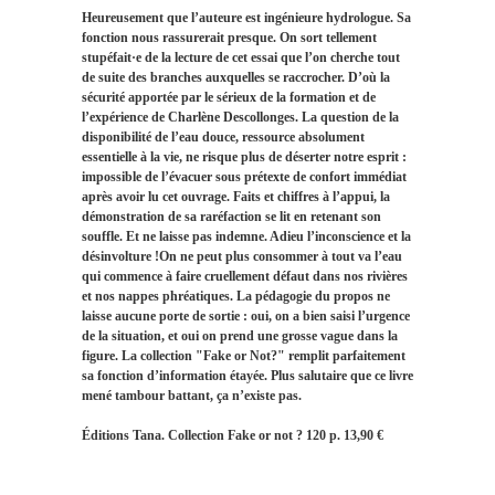
Heureusement que l’auteure est ingénieure hydrologue. Sa
fonction nous rassurerait presque. On sort tellement
stupéfait·e de la lecture de cet essai que l’on cherche tout
de suite des branches auxquelles se raccrocher. D’où la
sécurité apportée par le sérieux de la formation et de
l’expérience de Charlène Descollonges. La question de la
disponibilité de l’eau douce, ressource absolument
essentielle à la vie, ne risque plus de déserter notre esprit :
impossible de l’évacuer sous prétexte de confort immédiat
après avoir lu cet ouvrage. Faits et chiffres à l’appui, la
démonstration de sa raréfaction se lit en retenant son
souffle. Et ne laisse pas indemne. Adieu l’inconscience et la
désinvolture !On ne peut plus consommer à tout va l’eau
qui commence à faire cruellement défaut dans nos rivières
et nos nappes phréatiques. La pédagogie du propos ne
laisse aucune porte de sortie : oui, on a bien saisi l’urgence
de la situation, et oui on prend une grosse vague dans la
figure. La collection "Fake or Not?" remplit parfaitement
sa fonction d’information étayée. Plus salutaire que ce livre
mené tambour battant, ça n’existe pas.
Éditions Tana. Collection Fake or not ? 120 p. 13,90 €