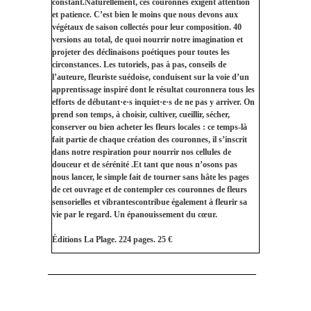
constant.Naturellement, ces couronnes exigent attention
et patience. C’est bien le moins que nous devons aux
végétaux de saison collectés pour leur composition. 40
versions au total, de quoi nourrir notre imagination et
projeter des déclinaisons poétiques pour toutes les
circonstances. Les tutoriels, pas à pas, conseils de
l’auteure, fleuriste suédoise, conduisent sur la voie d’un
apprentissage inspiré dont le résultat couronnera tous les
efforts de débutant·e·s inquiet·e·s de ne pas y arriver. On
prend son temps, à choisir, cultiver, cueillir, sécher,
conserver ou bien acheter les fleurs locales : ce temps-là
fait partie de chaque création des couronnes, il s’inscrit
dans notre respiration pour nourrir nos cellules de
douceur et de sérénité .Et tant que nous n’osons pas
nous lancer, le simple fait de tourner sans hâte les pages
de cet ouvrage et de contempler ces couronnes de fleurs
sensorielles et vibrantescontribue également à fleurir sa
vie par le regard. Un épanouissement du cœur.
Éditions La Plage. 224 pages. 25 €‍