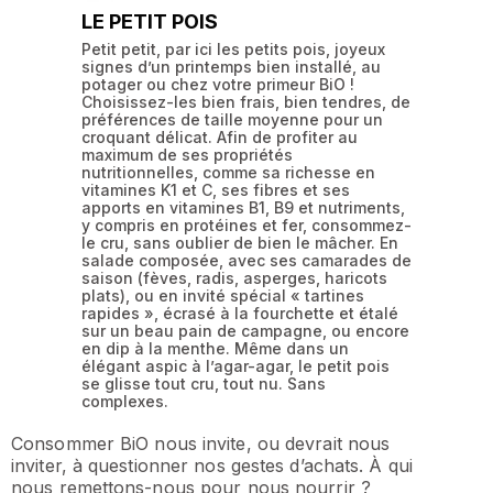
LE PETIT POIS
Petit petit, par ici les petits pois, joyeux
signes d’un printemps bien installé, au
potager ou chez votre primeur BiO !
Choisissez-les bien frais, bien tendres, de
préférences de taille moyenne pour un
croquant délicat. Afin de profiter au
maximum de ses propriétés
nutritionnelles, comme sa richesse en
vitamines K1 et C, ses fibres et ses
apports en vitamines B1, B9 et nutriments,
y compris en protéines et fer, consommez-
le cru, sans oublier de bien le mâcher. En
salade composée, avec ses camarades de
saison (fèves, radis, asperges, haricots
plats), ou en invité spécial « tartines
rapides », écrasé à la fourchette et étalé
sur un beau pain de campagne, ou encore
en dip à la menthe. Même dans un
élégant aspic à l’agar-agar, le petit pois
se glisse tout cru, tout nu. Sans
complexes.
Consommer BiO nous invite, ou devrait nous
inviter, à questionner nos gestes d’achats. À qui
nous remettons-nous pour nous nourrir ?