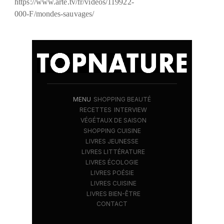
https://www.arte.tv/fr/videos/119922-
000-F/mondes-sauvages/
MENU
SHOPPING BEAUTÉ
RECETTES
INTERVIEW
VÉGÉTAUX DE SAISON
SHOPPING CUISINE
LIVRES JEUNESSE
LIVRES LITTÉRATURE
LIVRES ÉCOLOGIE
LIVRES POÉSIE
LIVRES CUISINE
LIVRES BIEN-ÊTRE
CONTACT