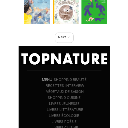
Next
MENU
SHOPPING BEAUTÉ
RECETTES
INTERVIEW
VÉGÉTAUX DE SAISON
SHOPPING CUISINE
LIVRES JEUNESSE
LIVRES LITTÉRATURE
LIVRES ÉCOLOGIE
LIVRES POÉSIE
LIVRES CUISINE