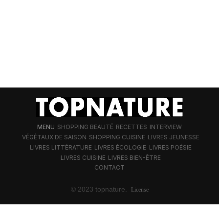
MENU
SHOPPING BEAUTÉ
RECETTES
INTERVIEW
VÉGÉTAUX DE SAISON
SHOPPING CUISINE
LIVRES JEUNESSE
LIVRES LITTÉRATURE
LIVRES ÉCOLOGIE
LIVRES POÉSIE
LIVRES CUISINE
LIVRES BIEN-ÊTRE
CONTACT
© 2023 topnature.
License