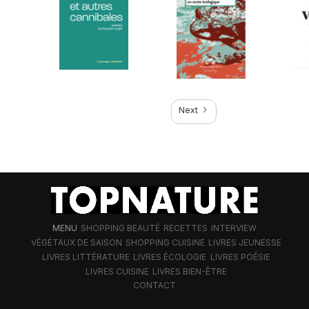
Next
MENU
SHOPPING BEAUTÉ
RECETTES
INTERVIEW
VÉGÉTAUX DE SAISON
SHOPPING CUISINE
LIVRES JEUNESSE
LIVRES LITTÉRATURE
LIVRES ÉCOLOGIE
LIVRES POÉSIE
LIVRES CUISINE
LIVRES BIEN-ÊTRE
CONTACT