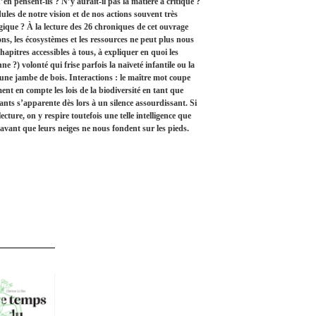
 pensent-ils ? N’y aurait-il pas là matière à critique ?
dules de notre vision et de nos actions souvent très
gique ? À la lecture des 26 chroniques de cet ouvrage
ns, les écosystèmes et les ressources ne peut plus nous
pitres accessibles à tous, à expliquer en quoi les
e ?) volonté qui frise parfois la naïveté infantile ou la
une jambe de bois. Interactions : le maître mot coupe
ent en compte les lois de la biodiversité en tant que
ants s’apparente dès lors à un silence assourdissant. Si
cture, on y respire toutefois une telle intelligence que
avant que leurs neiges ne nous fondent sur les pieds.