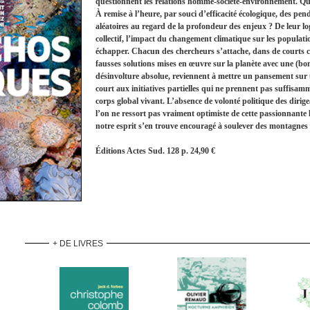
questionnent les relations homme-société-environnement. Qu’en
À remise à l’heure, par souci d’efficacité écologique, des pen
aléatoires au regard de la profondeur des enjeux ? De leur lo
collectif, l’impact du changement climatique sur les populatio
échapper. Chacun des chercheurs s’attache, dans de courts cha
fausses solutions mises en œuvre sur la planète avec une (bonn
désinvolture absolue, reviennent à mettre un pansement sur 
court aux initiatives partielles qui ne prennent pas suffisamm
corps global vivant. L’absence de volonté politique des dirige
l’on ne ressort pas vraiment optimiste de cette passionnante le
notre esprit s’en trouve encouragé à soulever des montagnes 
Éditions Actes Sud. 128 p. 24,90 €
+ DE LIVRES